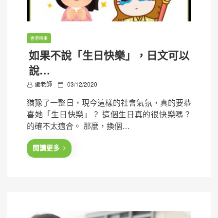
香港時事
如果不說「生日快樂」，日文可以
說…
P
蛋老師
03/12/2020
o
猶豫了一整日，現今這樣的社會氣氛，真的要恭
s
喜她「生日快樂」？ 這個生日真的很快樂嗎？
t
的確不太適合。 那麼，換個…
e
d
閱讀更多
o
n