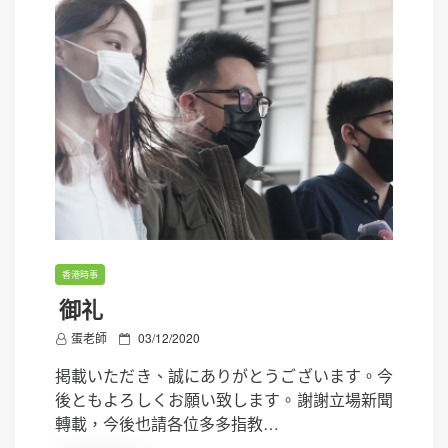
香港時事
御礼
P
蛋老師
03/12/2020
o
掲載いただき、誠にありがとうございます。今
s
後ともよろしくお願い致します。謝謝立場新聞
t
轉載，今後也請各位多多指教…
e