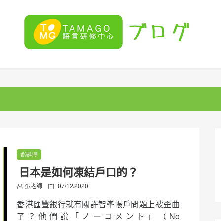
香港時事
日本是如何凍結戶口的？
P
蛋老師
07/12/2020
o
香港匯豐銀行就有關許智峯帳戶問題上被歪曲
s
t
了？他們說「ノーコメント」（No
e