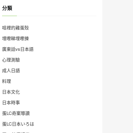
分類
咀裡的雞蛋殼
埋嚟睇埋嚟揀
廣東話vs日本語
心理測驗
成人日語
料理
日本文化
日本時事
蛋LC奇案導讀
蛋LC日本いろは