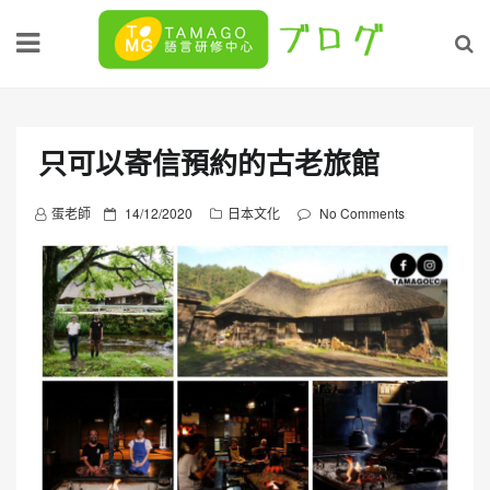
Skip
to
content
只可以寄信預約的古老旅館
P
蛋老師
14/12/2020
日本文化
No Comments
o
s
t
e
d
o
n