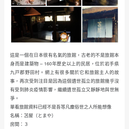
這是一個在日本很有名氣的旅館，古老的不是旅館本
身而是建築物 – 160年歷史以上的民居，位於岩手県
九戸郡野田村。網上有很多關於它和旅館主人的故
事，再次受到注目是因為這個遺世孤立的旅館幾乎沒
有受到肺炎疫情影響，繼續遺世孤立又靜靜地與世無
爭。
單看旅館資料已經不是吾等凡塵俗世之人所能想像
名稱：苫屋（とまや）
房間：３