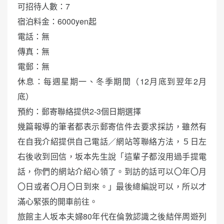
可招待人數：7
宿泊料金：6000yen起
電話：無
傳真：無
電郵：無
休息：每週星期一、冬季期間（12月底到翌年2月
底）
預約：郵寄聯絡提供2-3個日期選擇
幾篇報導的筆者都表示郵寄信件去要求採訪，雖然有
在自我介紹提供自己電話／網站等聯絡方法，５日左
右後收到回信，坂本先生說「這輩子都沒用過手提電
話，你們的網站介紹心領了。到訪的話可以〇年〇月
〇日或者〇月〇日到來。」最後總編說可以，所以才
滿心緊張的開車前往。
旅館主人坂本夫婦80年代在倫敦認識之後結伴周遊列