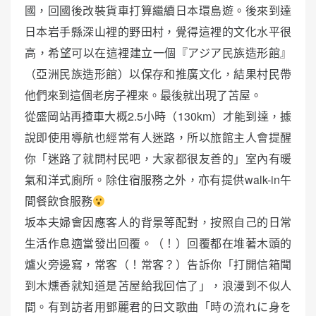
國，回國後改裝貨車打算繼續日本環島遊。後來到達
日本岩手縣深山裡的野田村，覺得這裡的文化水平很
高，希望可以在這裡建立一個『アジア民族造形館』
（亞洲民族造形館）以保存和推廣文化，結果村民帶
他們來到這個老房子裡來。最後就出現了苫屋。
從盛岡站再揸車大概2.5小時（130km）才能到達，據
說即使用導航也經常有人迷路，所以旅館主人會提醒
你「迷路了就問村民吧，大家都很友善的」室內有暖
氣和洋式廁所。除住宿服務之外，亦有提供walk-in午
間餐飲食服務
坂本夫婦會因應客人的背景等配對，按照自己的日常
生活作息適當發出回覆。（！）回覆都在堆著木頭的
爐火旁邊寫，常客（！常客？）告訴你「打開信箱聞
到木燻香就知道是苫屋給我回信了」，浪漫到不似人
間。有到訪者用鄧麗君的日文歌曲「時の流れに身を