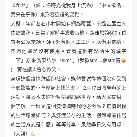
まかせ」（譯：任時光從我身上流過）（中文歌名：
我只在乎你）來形容這裡的感覺。
大概２年前左右小村開始有網絡覆蓋，不過苫屋主人
依然故我，日常了解時事靠收音機，距離旅館600m位
置有公眾電話，3km外有個木工工房可以借用電腦，
不過他還是沒有使用。看看這個有點陌生的漢字
「苫」原來廣東話讀「sim1」(就係sim卡個sim音
)，實在讓人會心微笑。
身處這個疫情肆虐的社會，媒體嘗試從這個沒有受到
什麼影響的小草屋身上找答案，12月17日將舉辦網上
活動，將坂本夫婦短暫帶到網絡世界，給大家提供一
個了解「什麼是這個疫情橫時代的必需品？疫情過後
的生活應當如何？與疫症並存的生活，搬到郊區住居
的生活方式是什麼」等等分享，果然學日文有用處！
（大誤）