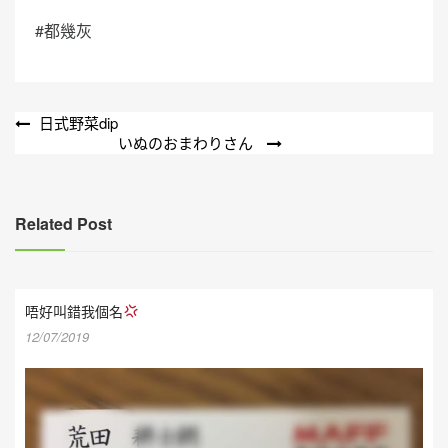
#都幾灰
文
日式野菜dip
いぬのおまわりさん
章
導
覽
Related Post
唔好叫錯我個名
12/07/2019