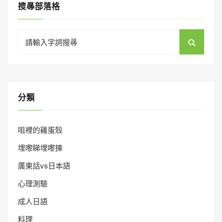
搜㝷部落格
Search
for:
分類
咀裡的雞蛋殼
埋嚟睇埋嚟揀
廣東話vs日本語
心理測驗
成人日語
料理