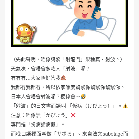
（先此聲明，唔係講緊「射龍門」果種真・射波。）
天氣凍，會唔會多咗人「射波」呢？
冇冇冇…大家唔好答我
我都冇我都冇，所以依家喺度幫緊你幫緊你幫緊你。
日本人會唔會射波呢？梗係會～
「射波」的日文書面語叫 「仮病（けびょう）」。
注意：唔係讀「かびょう」
專門指「扮病請病假」。
而喺口語裡面叫做「サボる」。來自法文sabotage而