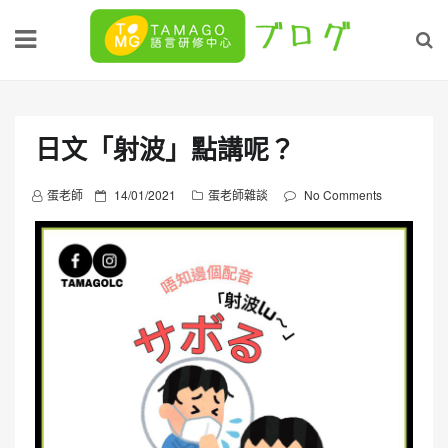
Skip
to
content
日文「射波」點講呢？
P
蛋老師
14/01/2021
蛋老師雜談
No Comments
o
s
t
e
d
o
n