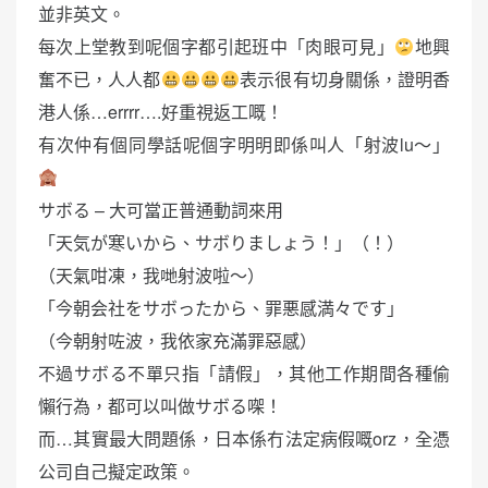
並非英文。
每次上堂教到呢個字都引起班中「肉眼可見」
地興
奮不已，人人都
表示很有切身關係，證明香
港人係…errrr….好重視返工嘅！
有次仲有個同學話呢個字明明即係叫人「射波lu～」
サボる – 大可當正普通動詞來用
「天気が寒いから、サボりましょう！」（！）
（天氣咁凍，我哋射波啦～）
「今朝会社をサボったから、罪悪感満々です」
（今朝射咗波，我依家充滿罪惡感）
不過サボる不單只指「請假」，其他工作期間各種偷
懶行為，都可以叫做サボる㗎！
而…其實最大問題係，日本係冇法定病假嘅orz，全憑
公司自己擬定政策。