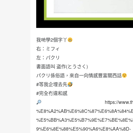
我哋學2個字丫
右：ミフィ
左：パクリ
書面語叫 盗作(とうさく)
パクリ係俗語，來自一向情感豐富關西話
#等我企埋去先
#完全冇違和感
https://www
%E8%A2%AB%E6%8C%87%E6%8A%84%E8%
%E5%BB%A3%E5%B7%9E%E7%BE%8E%
9%E6%8E%88%E5%90%A6%E8%AA%8D-