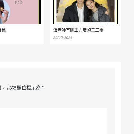
目標
蛋老師有關王力宏的二三事
20/12/2021
開。
必填欄位標示為
*