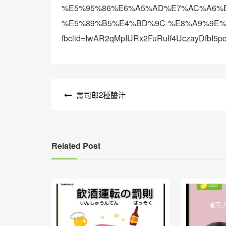
%E5%95%86%E6%A5%AD%E7%AC%A6%E
%E5%89%B5%E4%BD%9C-%E8%A9%9E%
fbclid=IwAR2qMpIURx2FuRuIf4UczayDfbI
文
壽司郎2種醬汁
章
導
覽
Related Post