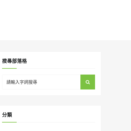
搜㝷部落格
Search
for:
分類