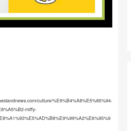
.thestandnews.com/culture/%E9%B4%A8%E5%85%94-
A5%B2-miffy-
E8%A1%93%E5%AD%B8%E9%99%A2%E6%95%9