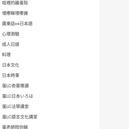
咀裡的雞蛋殼
埋嚟睇埋嚟揀
廣東話vs日本語
心理測驗
成人日語
料理
日本文化
日本時事
蛋LC奇案導讀
蛋LC日本いろは
蛋LC法學講堂
蛋LC語言文化講堂
蛋老師陪你睇