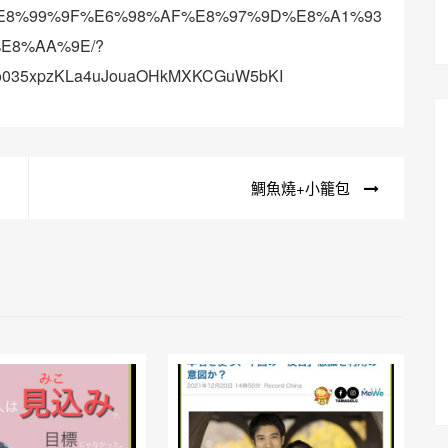
8%99%9F%E6%98%AF%E8%97%9D%E8%A1%93
E8%AA%9E/?
5po035xpzKLa4uJouaOHkMXKCGuW5bKI
鯛魚燒+小籠包