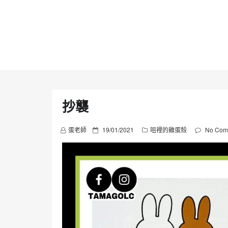
Skip
to
content
抄襲
P
蛋老師
19/01/2021
咀裡的雞蛋殼
No Com
o
s
t
e
d
o
n