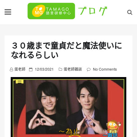
Skip
to
content
３０歳まで童貞だと魔法使いに
なれるらしい
P
蛋老師
12/03/2021
蛋老師雜談
No Comments
o
s
t
e
d
o
n