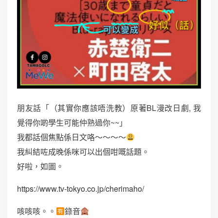
朋友話「（其實你應該唔洗教）原著BL漫改日劇, 我
覺得你啲學生可能仲熟過你~~」
我都話個焦點係日文咯～～～～
我糾結咗成晚係咪可以出個咁嘅話題。
好啦，如圖。
https://www.tv-tokyo.co.jp/cherimaho/
咳咳咳。。
錄音