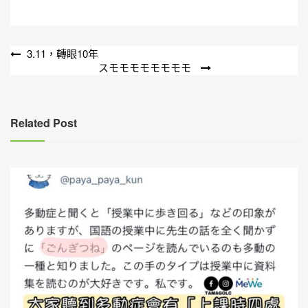
文
3.11，轉眼10年
スモモモモモモモモ
章
導
覽
Related Post