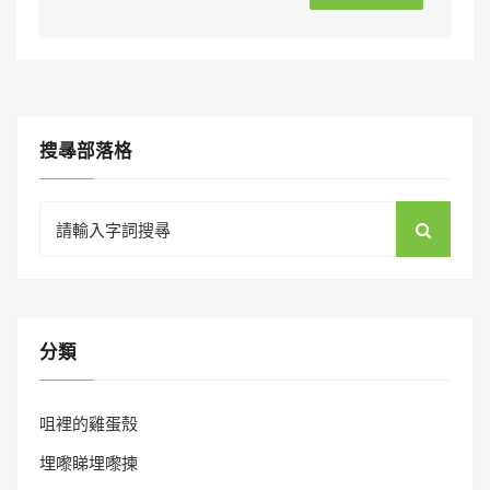
搜㝷部落格
Search
for:
分類
咀裡的雞蛋殼
埋嚟睇埋嚟揀