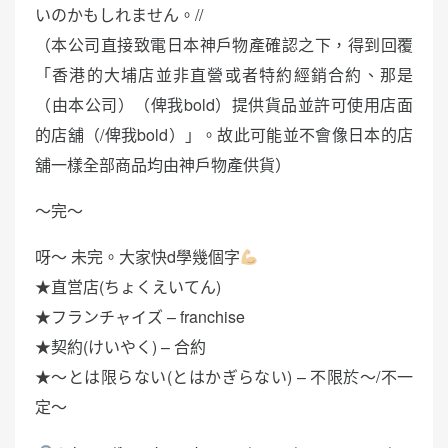
いのかもしれません。//
（本公司直接致電日本神戶物產確認之下，得到回覆
「香港的大埔店並非直營或者特約經銷合約、那是
（由本公司）（俾我bold）提供貨品並許可使用店面
的店舖（/俾我bold）」。故此可能並不會像日本的店
舖一樣全部商品均由神戶物產供貨）
～完～
呀～ 未完。大家快d學幾個字
★直営店(ちょくえいてん)
★フランチャイズ – franchise
★契約(けいやく) – 合約
★〜とは限らない(とはかぎらない) – 不限於～/不一
定～