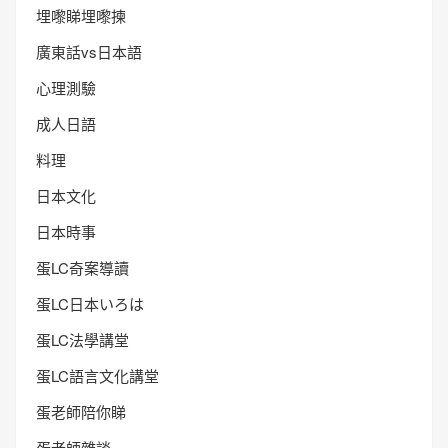
埋嚟睇埋嚟揀
廣東話vs日本語
心理測驗
成人日語
料理
日本文化
日本時事
蛋LC奇案導讀
蛋LC日本いろは
蛋LC法學講堂
蛋LC語言文化講堂
蛋老師陪你睇
蛋老師雜談