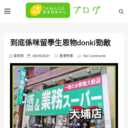
Skip
to
content
到底係咪留學生恩物donki勁敵
P
蛋老師
06/05/2021
香港時事
No Comments
o
s
t
e
d
o
n