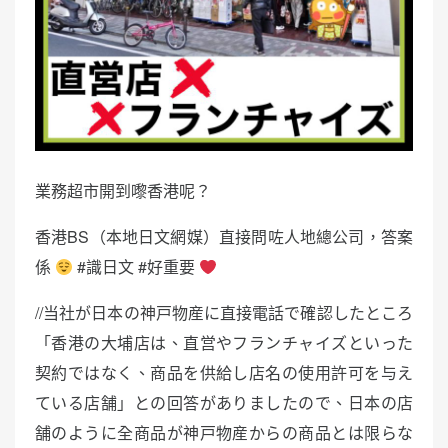
業務超市開到嚟香港呢？
香港BS（本地日文網媒）直接問咗人地總公司，答案
係
#識日文 #好重要
//当社が日本の神戸物産に直接電話で確認したところ
「香港の大埔店は、直営やフランチャイズといった
契約ではなく、商品を供給し店名の使用許可を与え
ている店舗」との回答がありましたので、日本の店
舗のように全商品が神戸物産からの商品とは限らな