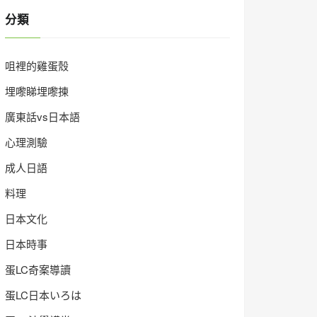
分類
咀裡的雞蛋殼
埋嚟睇埋嚟揀
廣東話vs日本語
心理測驗
成人日語
料理
日本文化
日本時事
蛋LC奇案導讀
蛋LC日本いろは