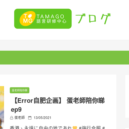
蛋老師陪你睇
【Error自肥企画】 蛋老師陪你睇
ep9
P
蛋老師
13/05/2021
o
香港、永遠に自由の地であれ
#強行合照 #
s