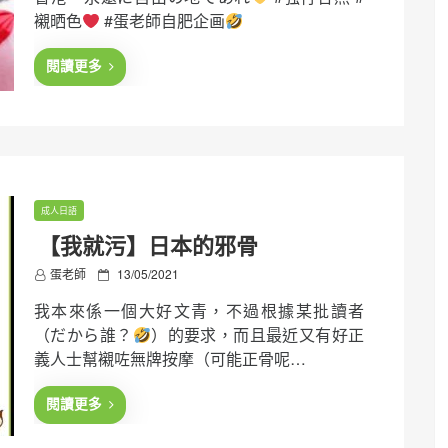
t
襯晒色
#蛋老師自肥企画
e
d
o
閱讀更多
n
成人日語
【我就污】日本的邪骨
P
蛋老師
13/05/2021
o
我本來係一個大好文青，不過根據某批讀者
s
t
（だから誰？
）的要求，而且最近又有好正
e
義人士幫襯咗無牌按摩（可能正骨呢…
d
o
n
閱讀更多