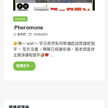
蛋老師雜談
Pheromone
P
蛋老師
15/06/2021
o
噢～ well～ 早日突然有同學講起話想識呢個
s
字。 至於定義，暉暉已經講咗喇，蛋老師直奔
t
主題淨講呢個字
…
e
d
閱讀更多
o
n
搜㝷部落格