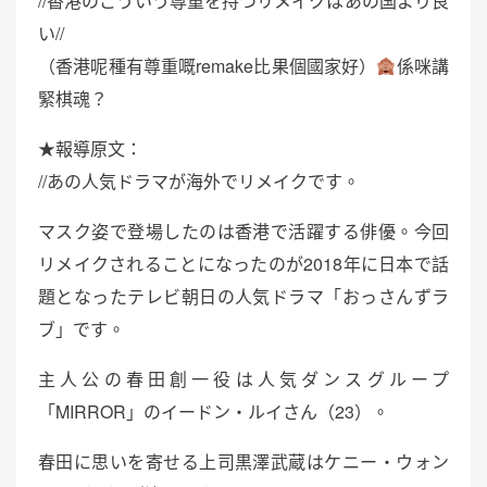
//香港のこういう尊重を持つリメイクはあの国より良
い//
（香港呢種有尊重嘅remake比果個國家好）
係咪講
緊棋魂？
★報導原文：
//あの人気ドラマが海外でリメイクです。
マスク姿で登場したのは香港で活躍する俳優。今回
リメイクされることになったのが2018年に日本で話
題となったテレビ朝日の人気ドラマ「おっさんずラ
ブ」です。
主人公の春田創一役は人気ダンスグループ
「MIRROR」のイードン・ルイさん（23）。
春田に思いを寄せる上司黒澤武蔵はケニー・ウォン