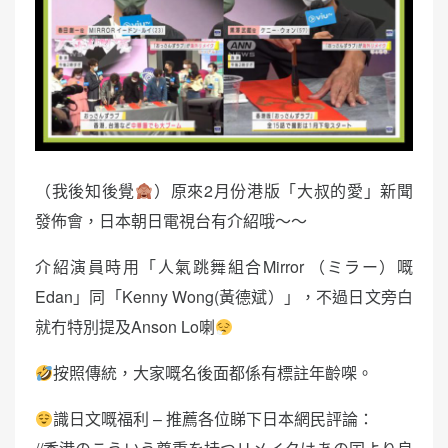
（我後知後覺
）原來2月份港版「大叔的愛」新聞
發佈會，日本朝日電視台有介紹哦～～
介紹演員時用「人氣跳舞組合Mirror （ミラー）嘅
Edan」同「Kenny Wong(黃德斌）」，不過日文旁白
就冇特別提及Anson Lo喇
按照傳統，大家嘅名後面都係有標註年齡㗎。
識日文嘅福利 – 推薦各位睇下日本網民評論：