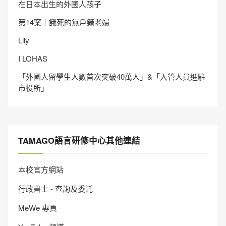
在日本出生的外國人孩子
第14案｜餓死的無戶籍老婦
Lily
I LOHAS
「外國人留學生人數首次突破40萬人」&「入管人員進駐
市役所」
TAMAGO語言研修中心其他連結
本校官方網站
行政書士 - 查詢及委託
MeWe 專頁