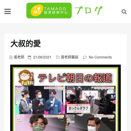
Skip
to
content
大叔的愛
P
蛋老師
21/06/2021
蛋老師雜談
No Comments
o
s
t
e
d
o
n