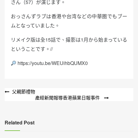
さん（57）が演じます。
おっさんずラブは香港や台湾などの中華圏でもブー
ムとなっていました。
リメイク版は全15話で、撮影は1月から始まっている
ということです。//
https://youtu.be/WEUihbQUMX0
文
父親節禮物
產經新聞報導香港蘋果日報事件
章
導
覽
Related Post