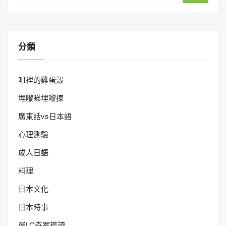
分類
咀裡的雞蛋殼
埋嚟睇埋嚟揀
廣東話vs日本語
心理測驗
成人日語
料理
日本文化
日本時事
蛋LC奇案導讀