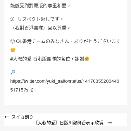
能感受到對原版的尊重和愛。
3）リスペクト返しです。
（我對香港團隊）回以尊重。
◎ OL香港チームのみなさん、ありがとうございます
#大叔的愛 香港版團隊的各位，謝謝
https://twitter.com/yuki_saito/status/14176355203440
51715?s=21
文
スイカ割り
《大叔的愛》日版川瀬舞香表示欣賞
章