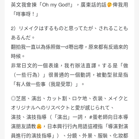
英文我會揀「Oh my God!!」，廣東話的話
俾我用
「咩事呀！」
2）リメイクはするものと思ってたが、されることも
あるんだ。
翻拍我一直以為係照做一d嘢出嚟，原來都有反過來的
時候。
非常日文的一個表達，我冇辦法直譯。する是「做
（一些行為）」很普通的一個動詞，被動型就是指
「有人做一些事（我是受眾）」。
◎芝居、演出、カット割、ロケ地、衣装、メイクと
オリジナルへのリスペクトと愛が感じられて、
演技、演技指導（「演出」一詞， #蛋老師向日本導
演朋友請教
，日本興行行內用語這裡指「導演對演
員進行的演技指導」）、分鏡、外景、服裝、化妝都