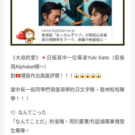
《大叔的愛》
日版其中一位導演Yuki Saito（佢係
用Alphabet㗎～）
對
港版作出高度評價！！！
當中有一些同學們很值得學的日文字眼，我哋啦啦聲
學！！！
1）なんてこった
「なんてことだ」的省略。用於震驚/冇諗過嘅事情發
生果陣。