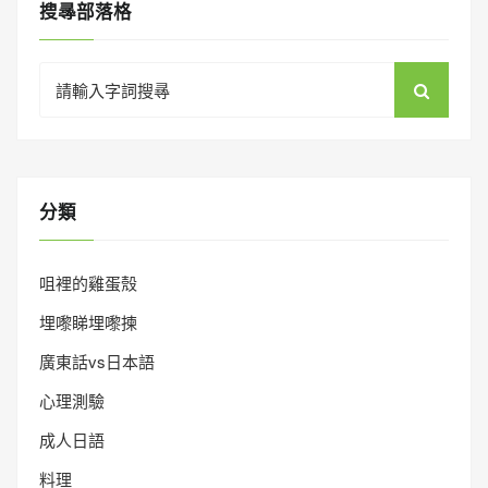
搜㝷部落格
Search
for:
分類
咀裡的雞蛋殼
埋嚟睇埋嚟揀
廣東話vs日本語
心理測驗
成人日語
料理