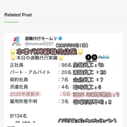
導
覽
Related Post