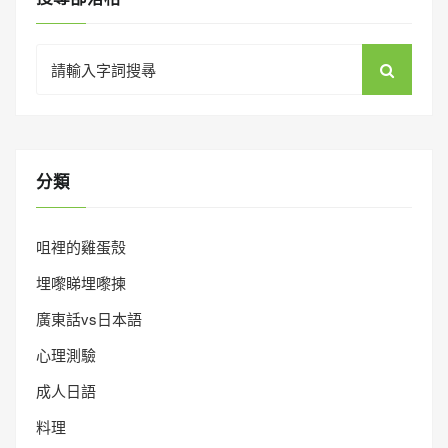
Search
for:
分類
咀裡的雞蛋殼
埋嚟睇埋嚟揀
廣東話vs日本語
心理測驗
成人日語
料理