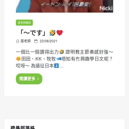
蛋老師雜談
「〜です」
P
蛋老師
22/08/2021
o
一個比一個讀得出力
證明教主節奏感好強～
s
田田、KK、牧牧
唔知有冇興趣學日文呢？
t
哎呀～ 為遠征日本
…
e
d
閱讀更多
o
n
搜㝷部落格