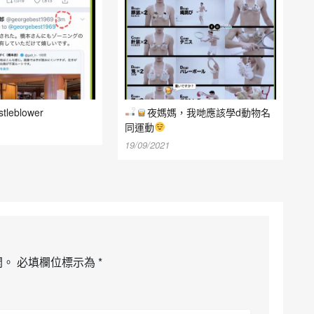
leblower
夜媽媽，我哋應該學d動物名
同運動
19/09/2021
開。
必填欄位標示為
*