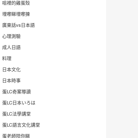
咀裡的雞蛋殼
埋嚟睇埋嚟揀
廣東話vs日本語
心理測驗
成人日語
料理
日本文化
日本時事
蛋LC奇案導讀
蛋LC日本いろは
蛋LC法學講堂
蛋LC語言文化講堂
蛋老師陪你睇