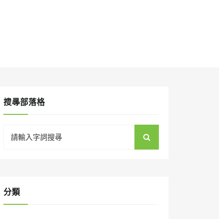
搜㝷部落格
Search
for:
分類