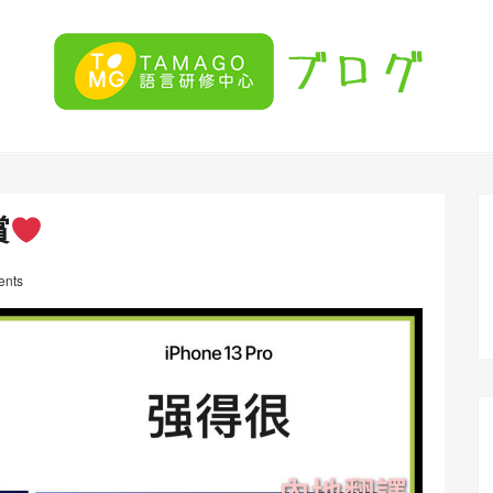
賞
nts