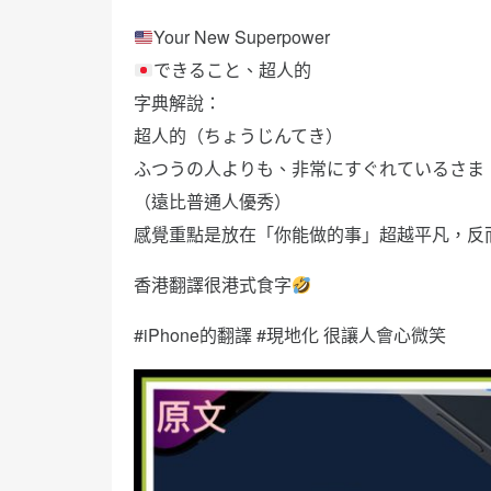
Your New Superpower
できること、超人的
字典解說：
超人的（ちょうじんてき）
ふつうの人よりも、非常にすぐれているさま
（遠比普通人優秀）
感覺重點是放在「你能做的事」超越平凡，反
香港翻譯很港式食字
#iPhone的翻譯 #現地化 很讓人會心微笑