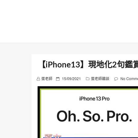
Skip
to
content
【iPhone13】現地化2句鑑
P
蛋老師
15/09/2021
蛋老師雜談
No Comme
o
s
t
e
d
o
n