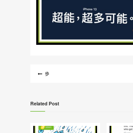
文
歩
章
導
覽
Related Post