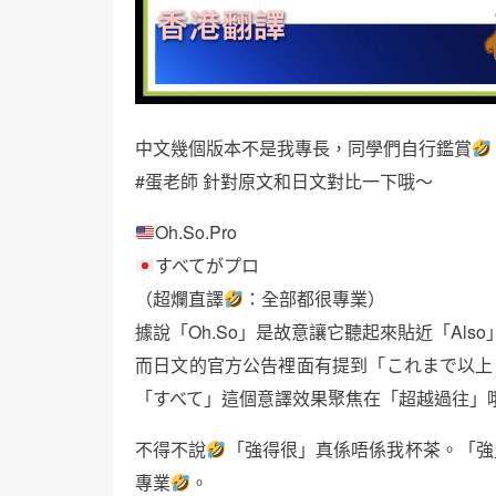
中文幾個版本不是我專長，同學們自行鑑賞
#蛋老師 針對原文和日文對比一下哦～
Oh.So.Pro
すべてがプロ
（超爛直譯
：全部都很專業）
據說「Oh.So」是故意讓它聽起來貼近「Als
而日文的官方公告裡面有提到「これまで以上にプロ
「すべて」這個意譯效果聚焦在「超越過往」
不得不說
「強得很」真係唔係我杯茶。「強
專業
。