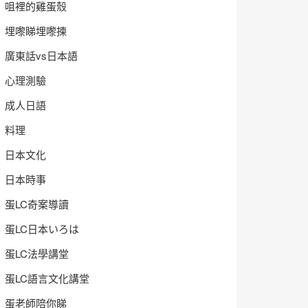
咀裡的雞蛋殼
埋嚟睇埋嚟揀
廣東話vs日本語
心理測驗
成人日語
料理
日本文化
日本時事
蛋LC奇案導讀
蛋LC日本いろは
蛋LC法學講堂
蛋LC語言文化講堂
蛋老師陪你睇