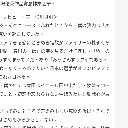
香港嘅優秀作品實屬神來之筆。
）レビュー・文／横川良明＞
る。そのニュースにふれたときから、僕の脳内は「め
戦いを起こしていた。
ュアすぎる恋にときめき指数がファイザーの株価くら
1週間、春田の「は」の字を見るだけで涙し、「牧」の
うずくまっていた、あの『おっさんずラブ』である。
めちゃくちゃめでたい。日本の選手がオリンピックで
これが日本だ。
、僕の中では春田はイコール田中圭だし、牧はイコー
て…と、初恋を忘れられない生娘みたいな反発心が農
ちぎってみたところで答えの出ない究極の選択。それで
はじめたからかもしれない。