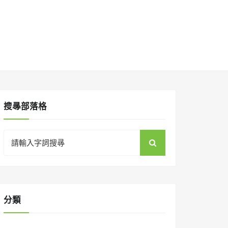
搜㝷部落格
Search
for:
分類