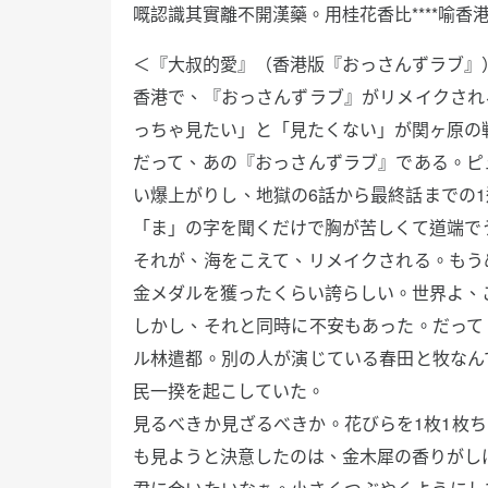
嘅認識其實離不開漢藥。用桂花香比****喻
＜『大叔的愛』（香港版『おっさんずラブ』
香港で、『おっさんずラブ』がリメイクされ
っちゃ見たい」と「見たくない」が関ヶ原の
だって、あの『おっさんずラブ』である。ピ
い爆上がりし、地獄の6話から最終話までの
「ま」の字を聞くだけで胸が苦しくて道端で
それが、海をこえて、リメイクされる。もう
金メダルを獲ったくらい誇らしい。世界よ、
しかし、それと同時に不安もあった。だって
ル林遣都。別の人が演じている春田と牧なん
民一揆を起こしていた。
見るべきか見ざるべきか。花びらを1枚1枚
も見ようと決意したのは、金木犀の香りがし