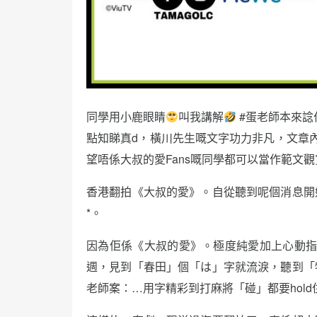
同學用小鹿眼睛
叫我講解
#蛋老師本來諗
點知睇真d，橫川先生嘅文字功力非凡，文章
望唔係大叔的愛Fans嘅同學都可以當作範文觀
香港翻拍《大叔的愛》。自從聽到呢個消息開
*。
因為佢係《大叔的愛》。極度純愛加上心動指數
週，見到「春田」個「は」字就流淚，聽到「
老師案：…用字精彩到打麻將「碰」都要hold