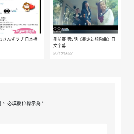
っさんずラブ 日本播
季前賽 第3話《暴走幻想戀曲》日
文字幕
26/10/2022
開。
必填欄位標示為
*