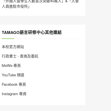
「外國人留學生人數首次突破40萬人」&「入管
人員進駐市役所」
TAMAGO語言研修中心其他連結
本校官方網站
行政書士 - 查詢及委託
MeWe 專頁
YouTube 頻道
Facebook 專頁
Instagram 專頁