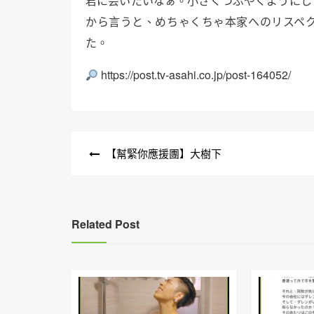
君に会いたいなぁ。小さくつぶやくようにし
から言うと、めちゃくちゃ本家へのリスペ
た。
https://post.tv-asahi.co.jp/post-164052/
文
【幫緊你應援團】大樹下
章
導
覽
Related Post