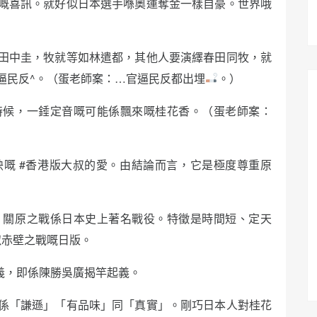
嘅喜訊。就好似日本選手喺奧運奪金一樣自豪。世界哦
田中圭，牧就等如林遣都，其他人要演繹春田同牧，就
逼民反^。（蛋老師案：…官逼民反都出埋
。）
時候，一錘定音嘅可能係飄來嘅桂花香。（蛋老師案：
嘅 #香港版大叔的愛。由結論而言，它是極度尊重原
）關原之戰係日本史上著名戰役。特徵是時間短、定天
似赤壁之戰嘅日版。
義，即係陳勝吳廣揭竿起義。
係「謙遜」「有品味」同「真實」。剛巧日本人對桂花