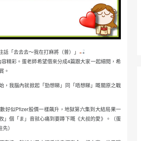
住話「去去去～我在打麻將（普）」
內容精彩。蛋老師希望借來分成4篇跟大家一起細閱，希
賞。
始，我腦內就掀起「勁想睇」同「唔想睇」嘅關原之戰
好似Pfizer股價一樣飆升，地獄第六集到大結局果一
牧」個「ま」音就心痛到要蹲下嘅《大叔的愛》。（蛋
住先）