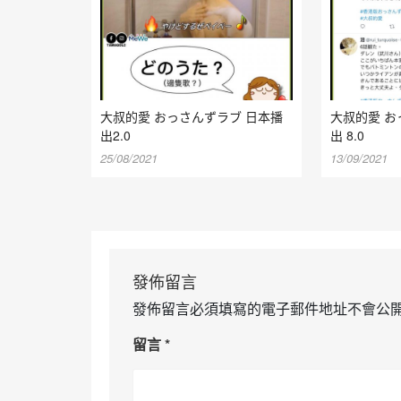
大叔的愛 おっさんずラブ 日本播
大叔的愛 お
出2.0
出 8.0
25/08/2021
13/09/2021
發佈留言
發佈留言必須填寫的電子郵件地址不會公
留言
*