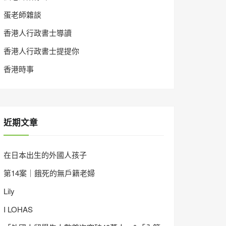
蛋老師雜談
香港人行政書士導讀
香港人行政書士提提你
香港時事
近期文章
在日本出生的外國人孩子
第14案｜餓死的無戶籍老婦
Lily
I LOHAS