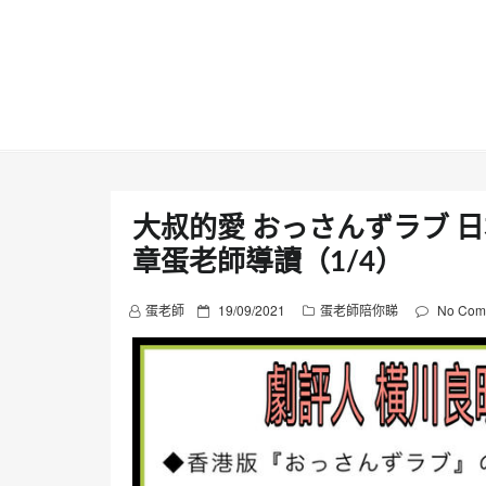
Skip
to
content
大叔的愛 おっさんずラブ 日
章蛋老師導讀（1/4）
P
蛋老師
19/09/2021
蛋老師陪你睇
No Com
o
s
t
e
d
o
n