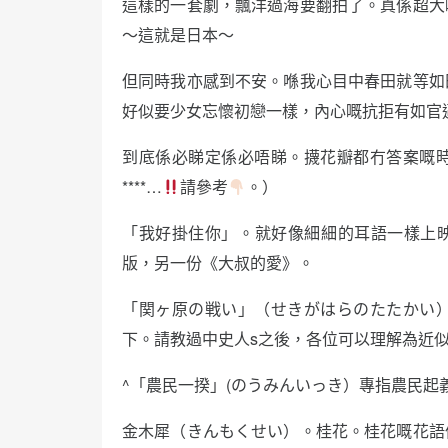
這樣的一套劇，飄洋過海要翻拍了。真係超大
～這就是日本～
但同時我亦感到不安。喺我心目中春田就等如
好似要少女忘懷初戀一樣，內心嘅抗拒有如官
到底係必睇定係必唔睇。㩢花瓣都冇答案嘅
****…
請參考
。）
「我好掛住你」。就好像細細的耳語一樣上映
版，另一份《大叔的愛》。
「関ヶ原の戦い」（せきがはらのたたかい
下。請教過中史人s之後，各位可以理解為近
^「農民一揆」(のうみんいっき）專指農民起
金木犀（きんもくせい）。桂花。桂花嘅花語