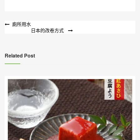
文
廁所用水
日本的改卷方式
章
導
覽
Related Post