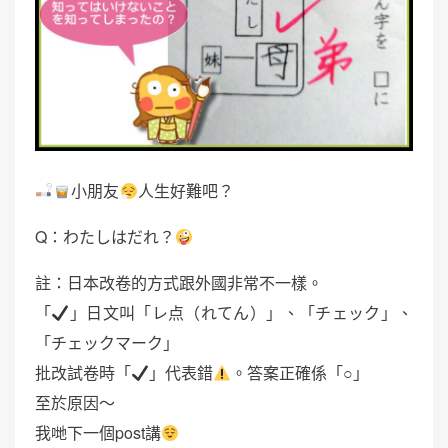
小朋友
人生好難吧？
Q：わたしはだれ？
註：日本改卷的方式跟外國非常不一樣。
「
」日文叫「レ点（れてん）」、「チェック」、
「チェックマーク」
批改試卷時「
」代表錯
。答案正確係「○」
至於原因～
我哋下一個post講