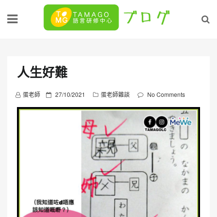
Skip
to
content
人生好難
P
蛋老師
27/10/2021
蛋老師雜談
No Comments
o
s
t
e
d
o
n