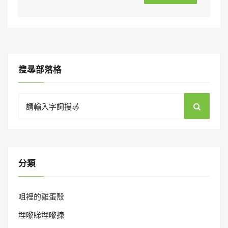
搜㝷部落格
Search
for:
分類
咀裡的雞蛋殼
埋嚟睇埋嚟揀