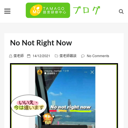
Skip
to
content
No Not Right Now
P
蛋老師
14/12/2021
蛋老師雜談
No Comments
o
s
t
e
d
o
n