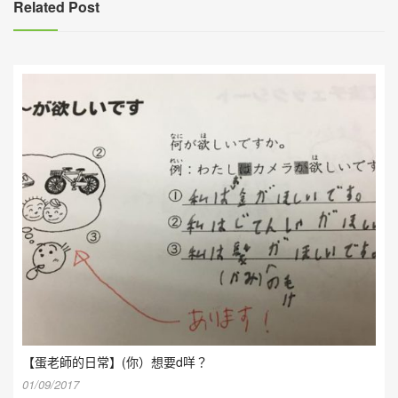
覽
Related Post
【蛋老師的日常】(你）想要d咩？
01/09/2017