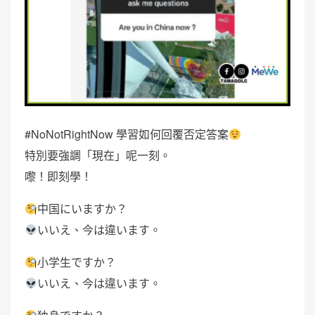
#NoNotRightNow 學習如何回覆否定答案
特別要強調「現在」呢一刻。
嚟！即刻學！
中国にいますか？
いいえ、今は違います。
小学生ですか？
いいえ、今は違います。