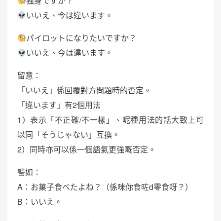
独身ですか？
いいえ、今は違います。
パイロットになりたいですか？
いいえ、今は違います。
留意：
「いいえ」係回覆對方問題時的否定。
「違います」有2個用法
1）表示「不正確/不一樣」、呢種用法的話大致上可
以同「そうじゃない」互換。
2）同時亦可以係一個語氣更強嘅否定。
譬如：
A：お菓子食べたよね？（係咪你食咗d零食呀？）
B：いいえ。