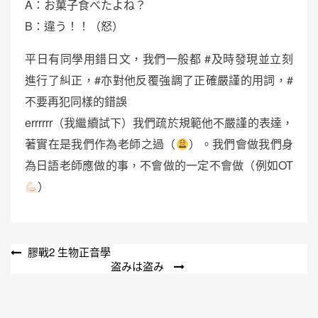
A：お菓子食べたよね？
B：違う！！（怒）
平日有同學用錯日文，我們一般都 #及時發現並立刻
進行了糾正，#亦對他反覆強調了正確嚴謹的用詞，#
不要再犯同樣的錯誤
errrrrr（我繼續試下）我們疏於規範他不嚴謹的表達，
著實在是我們作為老師之過（
）。我們會做我們身
為日語老師應做的事，不會做的一定不會做（例如OT
）
文
膠戰2 生物正音學
盗みは盗み
章
導