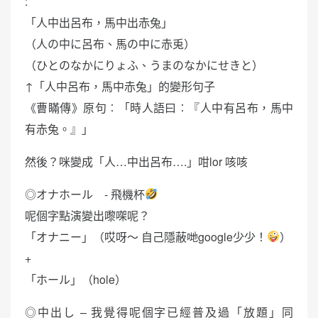
:
「人中出呂布，馬中出赤兔」
（人の中に呂布、馬の中に赤兎）
（ひとのなかにりょふ、うまのなかにせきと）
↑「人中呂布，馬中赤兔」的變形句子
《曹瞞傳》原句︰「時人語曰︰『人中有呂布，馬中
有赤兔。』」
然後？咪變成「人…中出呂布….」咁lor 咳咳
◎オナホール - 飛機杯
呢個字點演變出嚟㗎呢？
「オナニー」（哎呀～ 自己隱蔽哋google少少！
）
+
「ホール」（hole）
◎中出し – 我覺得呢個字已經普及過「放題」同