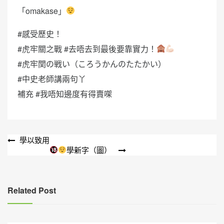
「omakase」
#感受歷史！
#虎牢關之戰 #去唔去到最後要靠實力！
#虎牢関の戦い（ころうかんのたたかい）
#中史老師講兩句丫
補充 #我唔知邊度有得賣㗎
文
學以致用
學新字（圖）
章
導
覽
Related Post