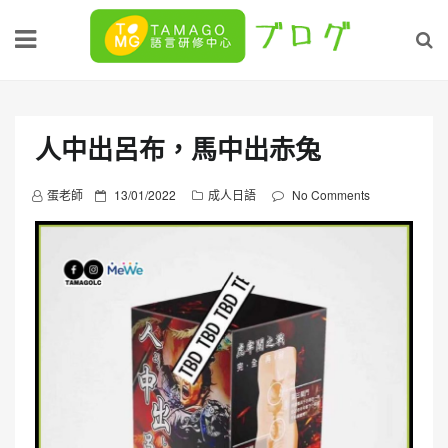
Skip
to
content
人中出呂布，馬中出赤兔
P
蛋老師
13/01/2022
成人日語
No Comments
o
s
t
e
d
o
n