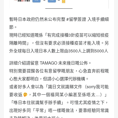
暫時日本政府仍然未公布完整 #留學簽證 入境手續細
節。
現時已經知道嘅係「有完成接種3針疫苗可以縮短檢疫
隔離時間」，但沒有要求必須接種疫苗才能入境。另
外全球每日入境日本人數上限由3500人上調到5000人
詳細介紹請留意 TAMAGO 未來幾日嘅公佈。
特別需要提醒各位有意留學嘅朋友，心急直奔前程嘅
心態大家都明白，但請小心選擇代辦機構。
或者好多人會以為「識日文就識睇文件（sorry我可能
要收返
，其中一個福岡某小編甚至係唔太…）」
「喺日本住就識幫手辦手續」。可惜尤其疫情之下，
出現好多同「平常」唔一樣嘅做法，要靠經驗同常識