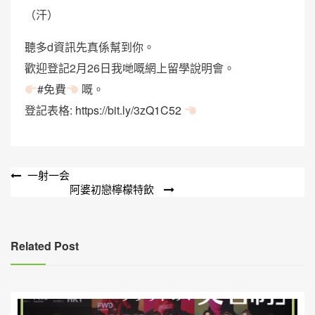
（汗）
聽多d資訊先真係幫到你。
歡迎登記2月26日我哋嘅網上留學說明會。
#免費
嘅。
登記表格:
https://bit.ly/3zQ1C52
文
一射一会
阿婆初戀檸檬特飲
章
導
覽
Related Post