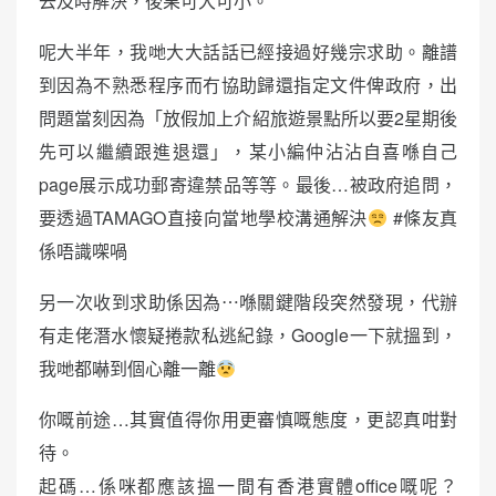
去及時解決，後果可大可小。
呢大半年，我哋大大話話已經接過好幾宗求助。離譜
到因為不熟悉程序而冇協助歸還指定文件俾政府，出
問題當刻因為「放假加上介紹旅遊景點所以要2星期後
先可以繼續跟進退還」，某小編仲沾沾自喜喺自己
page展示成功郵寄違禁品等等。最後…被政府追問，
要透過TAMAGO直接向當地學校溝通解決
#條友真
係唔識㗎喎
另一次收到求助係因為⋯喺關鍵階段突然發現，代辦
有走佬潛水懷疑捲款私逃紀錄，Google一下就搵到，
我哋都嚇到個心離一離
你嘅前途…其實值得你用更審慎嘅態度，更認真咁對
待。
起碼…係咪都應該搵一間有香港實體office嘅呢？