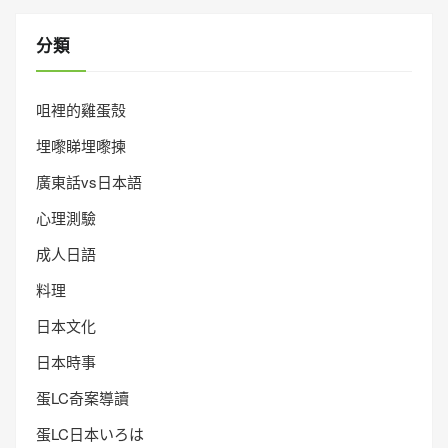
分類
咀裡的雞蛋殼
埋嚟睇埋嚟揀
廣東話vs日本語
心理測驗
成人日語
料理
日本文化
日本時事
蛋LC奇案導讀
蛋LC日本いろは