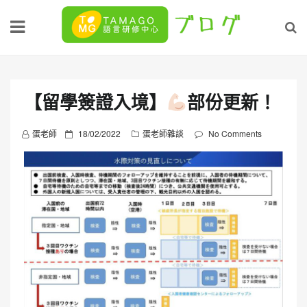
Skip
to
content
【留學簽證入境】
部份更新！
P
蛋老師
18/02/2022
蛋老師雜談
No Comments
o
s
t
e
d
o
n