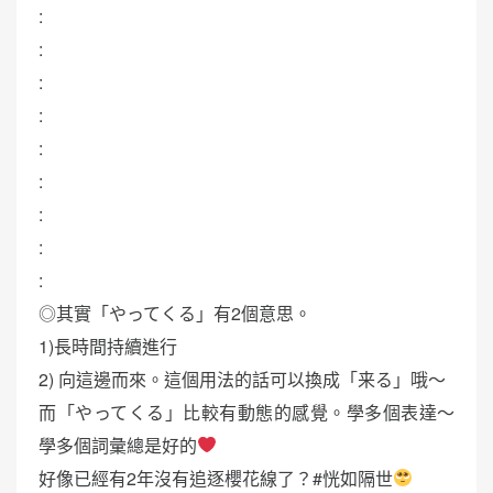
:
:
:
:
:
:
:
:
:
◎其實「やってくる」有2個意思。
1)長時間持續進行
2) 向這邊而來。這個用法的話可以換成「来る」哦～
而「やってくる」比較有動態的感覺。學多個表達～
學多個詞彙總是好的
好像已經有2年沒有追逐櫻花線了？#恍如隔世