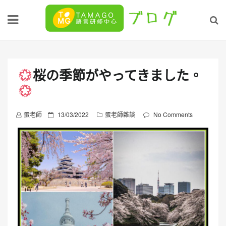
Skip
to
content
桜の季節がやってきました。
P
蛋老師
13/03/2022
蛋老師雜談
No Comments
o
s
t
e
d
o
n