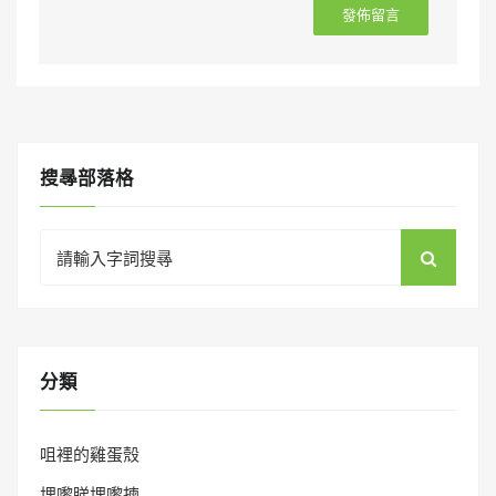
搜㝷部落格
Search
for:
分類
咀裡的雞蛋殼
埋嚟睇埋嚟揀