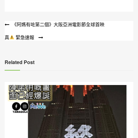
文
《阿媽有咗第二個》大阪亞洲電影節全球首映
章
真
緊急速報
導
覽
Related Post