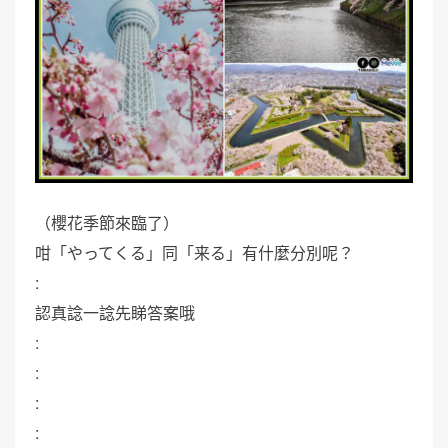
（櫻花季節來臨了）
咁「やってくる」同「来る」有什麼分別呢？
:
認真諗一諗先睇答案哦
:
:
:
: