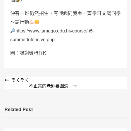
仲有一班仍然招生，有興趣同我哋一齊學日文嘅同學
～請行動
https://www.tamago.edu.hk/course/n5-
summerintensive.php
圖：鳴謝雞蛋仔K
文
ぞくぞく
不正常的老師要圍爐
章
導
覽
Related Post