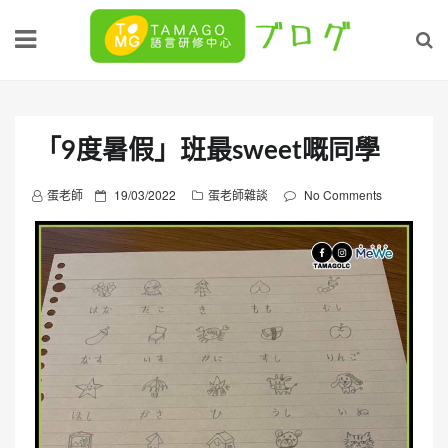
Skip
to
content
「9度暑假」班最sweet嘅同學
P
蛋老師
19/03/2022
蛋老師雜談
No Comments
o
s
t
e
d
o
n