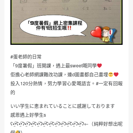
#蛋老師的日常
「9度暑假」班開課，遇上最sweet嘅同學
佢擔心老師網課難改功課，連d圖畫都自己畫埋
投入120分熱情，努力學習心愛嘅語言。#一定有回報
的
いい学生に恵まれていることに感謝しております
感恩遇上好學生s
ʕ•̫͡•ʕ•̫͡•ʔ•̫͡•ʔ•̫͡•ʕ•̫͡•ʔ•̫͡•ʕ•̫͡•ʕ•̫͡•ʔ•̫͡•ʔ•̫͡•ʕ•̫͡•ʔ•̫͡•ʔ←（純粹好想出呢
個
）