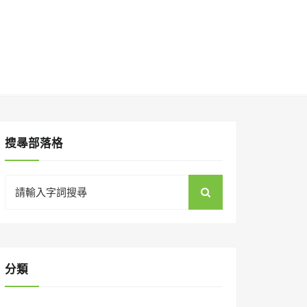
搜㝷部落格
Search
for:
分類