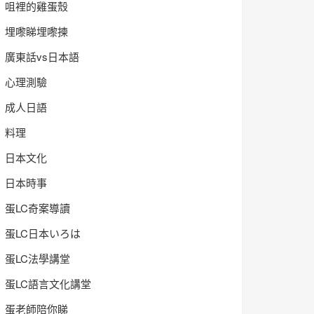
咀裡的雞蛋殼
埋嚟睇埋嚟揀
廣東話vs日本語
心理測驗
成人日語
料理
日本文化
日本時事
蛋LC奇案導讀
蛋LC日本いろは
蛋LC法學講堂
蛋LC語言文化講堂
蛋老師陪你睇