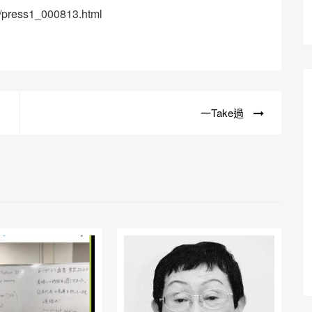
e/press1_000813.html
一Take過