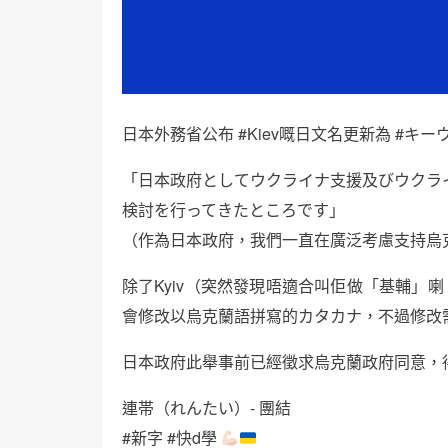
日本外務省公布 #Kiev嘅日文名更新為 #キー
「日本政府としてウクライナ支援及びウクラ
検討を行ってきたところです」
（作為日本政府，我們一直在廣泛考慮支持烏
除了Kyiv（突然發現唔適合叫佢做「基輔」喇
會修改以烏克蘭語拼寫的カタカナ，不過修改
日本政府此舉事前已經徵求烏克蘭政府同意，
連帯（れんたい）- 團結
#新字 #快d學