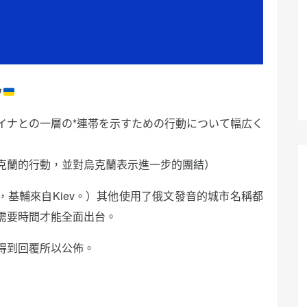
ウ
イナとの一層の*連帯を示すための行動について幅広く
克蘭的行動，並對烏克蘭表示進一步的團結）
，基輔來自Kiev。）其他使用了俄文發音的城市名稱都
需要時間才能全面出台。
得到回覆所以公佈。