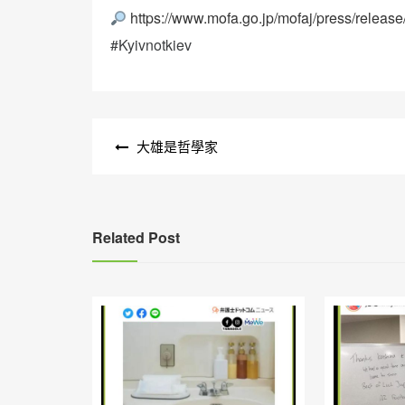
https://www.mofa.go.jp/mofaj/press/releas
#Kyivnotkiev
文
大雄是哲學家
章
導
覽
Related Post