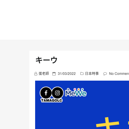
Skip
to
content
キーウ
P
蛋老師
31/03/2022
日本時事
No Commen
o
s
t
e
d
o
n