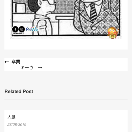
文
卒業
キーウ
章
導
覽
Related Post
人鏈
23/08/2019