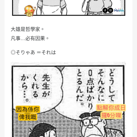
大雄是哲學家。
凡事…必有因果。
◎そりゃあ ＝それは