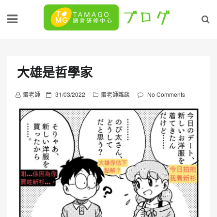
Skip
to
content
大雄是哲學家
P
蛋老師
31/03/2022
蛋老師雜談
No Comments
o
s
t
e
d
o
n