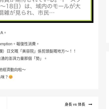
A。
umption。報復性消費。
到爛）日文嘅「美容院」係剪頭髮嘅地方～！！
前湧的澎湃力量那個「勢」。
地經濟動向啦～
係咪？
身長 vs 体長