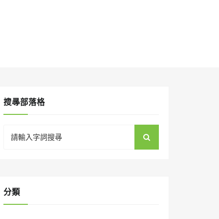
搜㝷部落格
Search
for:
分類