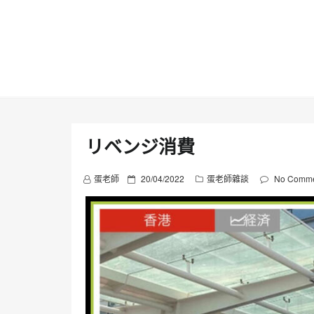
Skip
to
content
リベンジ消費
P
蛋老師
20/04/2022
蛋老師雜談
No Comme
o
s
t
e
d
o
n