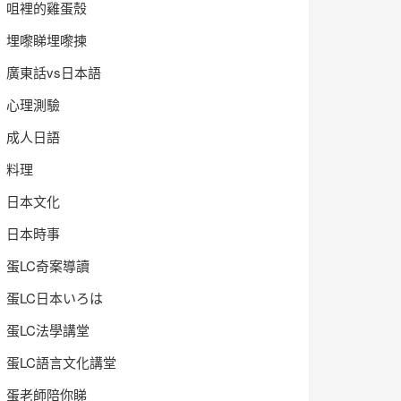
咀裡的雞蛋殼
埋嚟睇埋嚟揀
廣東話vs日本語
心理測驗
成人日語
料理
日本文化
日本時事
蛋LC奇案導讀
蛋LC日本いろは
蛋LC法學講堂
蛋LC語言文化講堂
蛋老師陪你睇