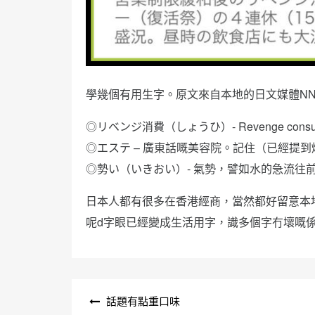
學幾個有用生字。原文來自本地的日文媒體NN
◎リベンジ消費（しょうひ）- Revenge cons
◎エステ – 廣東話嘅美容院。記住（已經提
◎勢い（いきおい）- 氣勢，譬如水的急流往
日本人都有很多在香港經商，當然都好留意本
呢d字眼已經變成生活用字，識多個字冇壞嘅
文
話題有點重口味
章