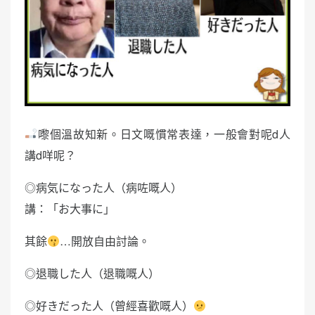
嚟個溫故知新。日文嘅慣常表達，一般會對呢d人
講d咩呢？
◎病気になった人（病咗嘅人）
講：「お大事に」
其餘
…開放自由討論。
◎退職した人（退職嘅人）
◎好きだった人（曾經喜歡嘅人）