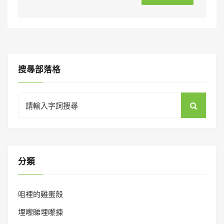
搜㝷部落格
Search
for:
分類
咀裡的雞蛋殼
埋嚟睇埋嚟揀