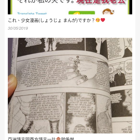
これ、少女漫画(しょうじょ まんが)ですか？
30/05/2019
亞洲語言同西方語言一比
就係咁