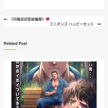
文
《司機叔叔智破騙案》
ミニオンズ ハッピーセット
章
導
覽
Related Post