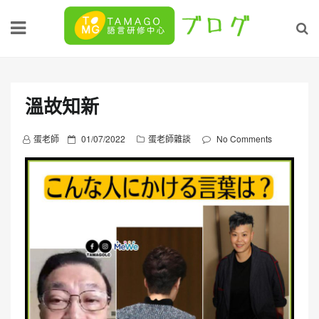
Skip
to
content
溫故知新
P
蛋老師
01/07/2022
蛋老師雜談
No Comments
o
s
t
e
d
o
n