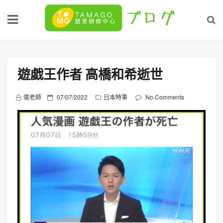
Skip
to
content
遊戯王作者 高橋和希逝世
P
蛋老師
07/07/2022
日本時事
No Comments
o
s
t
e
d
o
n