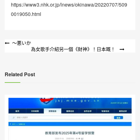
https://www3.nhk.or.jp/lnews/okinawa/20220707/509
0019050.html
文
～悪いか
為女歌手介紹另一個《財神》！日本嘅！
章
導
覽
Related Post