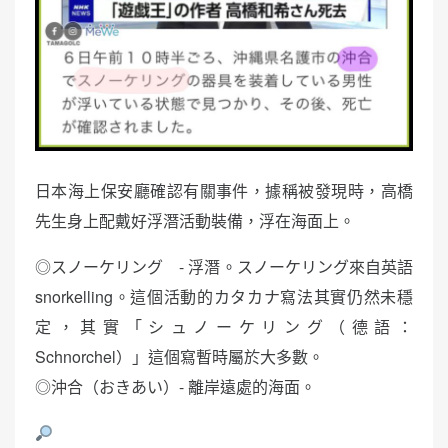
日本海上保安廳確認有關事件，據稱被發現時，高橋
先生身上配戴好浮潛活動裝備，浮在海面上。
◎スノーケリング - 浮潛。スノーケリング來自英語
snorkelling。這個活動的カタカナ寫法其實仍然未穩
定，其實「シュノーケリング（德語：
Schnorchel）」這個寫暫時屬於大多數。
◎沖合（おきあい）- 離岸遠處的海面。