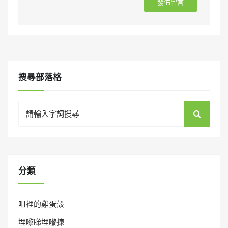
搜㝷部落格
Search
for:
分類
咀裡的雞蛋殼
埋嚟睇埋嚟揀