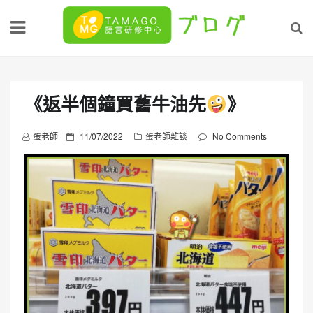
Skip
to
content
《返半個鐘買舊牛油先
》
P
蛋老師
11/07/2022
蛋老師雜談
No Comments
o
s
t
e
d
o
n