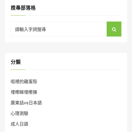
搜㝷部落格
Search
for:
分類
咀裡的雞蛋殼
埋嚟睇埋嚟揀
廣東話vs日本語
心理測驗
成人日語