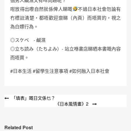
個男人鹹濕又有咩問題呢？
咁放得出嚟自然就係俾人睇嘅
不過日本社會勿論有
冇標註清楚，都唔歡迎齋睇（內頁）而唔買的，視之
為白嫖行為。
◎スケベ - 鹹濕
◎立ち読み（たちよみ）- 站立喺書店睇晒本書嘅內容
而唔買。
#日本生活 #留學生注意事項 #如何融入日本社會
文
「填表」嘅日文係乜？
《日本風情畫》2
章
導
覽
Related Post