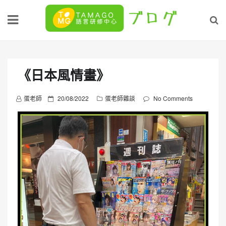
Skip
to
content
《日本風情畫》
P
蛋老師
20/08/2022
蛋老師雜談
No Comments
o
s
t
e
d
o
n