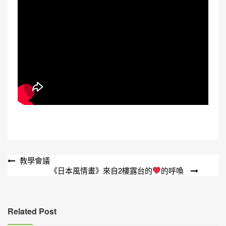
文
教學會議
《日本風情畫》來自2樓露台的
的呼喚
章
導
覽
Related Post