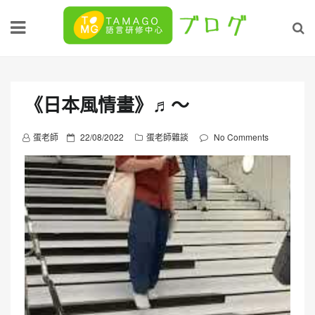
Skip
to
content
《日本風情畫》♬〜
P
蛋老師
22/08/2022
蛋老師雜談
No Comments
o
s
t
e
d
o
n