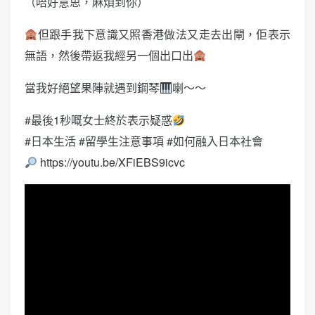
（唔好意思，麻煩到你）
但跟手我下意識又照香港做法又走去出閘，佢表示
無語，然後帶返我經另一個出口出
當我好絕望果陣就遇到鋼琴
喇～～
#最後1秒嘅女士終於表示疑惑
#日本生活 #留學生注意事項 #如何融入日本社會
https://youtu.be/XFiEBS9icvc