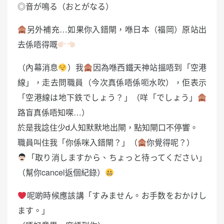
◎音が鳴る（おとがなる）
另外補充…如果你入錯閘，喺日本（福岡）原站出
去係唔得嘅
（內幕消息
）我
因為喺西鐵天神站搵唔到「空港
線」，走去問職員（今次真係唔係呃水吹），佢表示
「空港線は地下鉄でしょう？」（咩「でしょう」
路盲真係唔知㗎…）
於是我諗住少d人知默默地出閘，點知閘口不停響。
職員叫住我「你係咪入錯閘？」（
你覺得呢？）
「取り消しますから、ちょっと待ってください」
（幫你cancel返個紀錄）
呢啲時候應該講「すみません。お手数をおかけし
ます。」