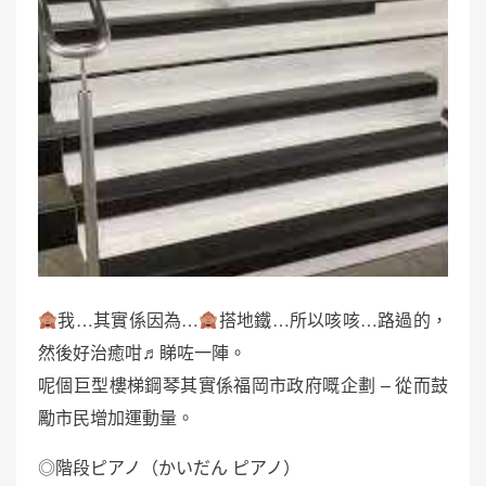
我…其實係因為…
搭地鐵…所以咳咳…路過的，
然後好治癒咁♬睇咗一陣。
呢個巨型樓梯鋼琴其實係福岡市政府嘅企劃 – 從而鼓
勵市民增加運動量。
◎階段ピアノ（かいだん ピアノ）