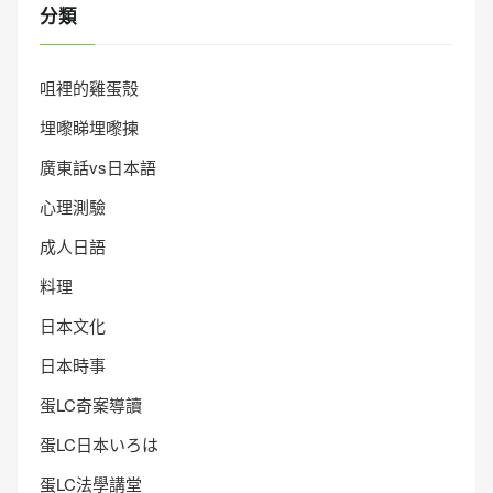
分類
咀裡的雞蛋殼
埋嚟睇埋嚟揀
廣東話vs日本語
心理測驗
成人日語
料理
日本文化
日本時事
蛋LC奇案導讀
蛋LC日本いろは
蛋LC法學講堂