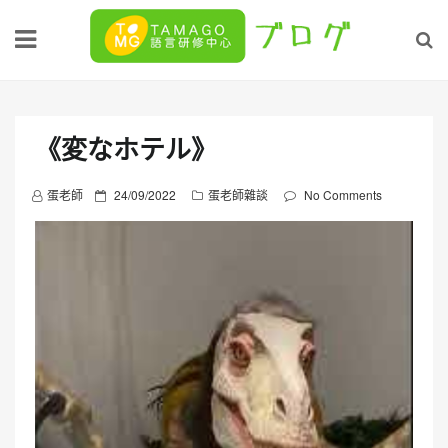
Skip
to
content
《変なホテル》
P
蛋老師
24/09/2022
蛋老師雜談
No Comments
o
s
t
e
d
o
n