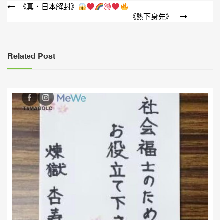
文
《真・日本解封》
《熱下身先》
章
導
覽
Related Post