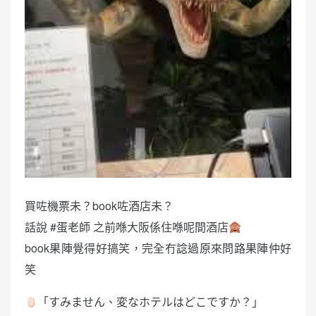
買咗機票未？book咗酒店未？
話說 #蛋老師 之前喺大阪係住喺呢間酒店
book果陣覺得好搞笑，完全冇諗過原來問路果陣仲好
笑
「すみません、変なホテルはどこですか？」