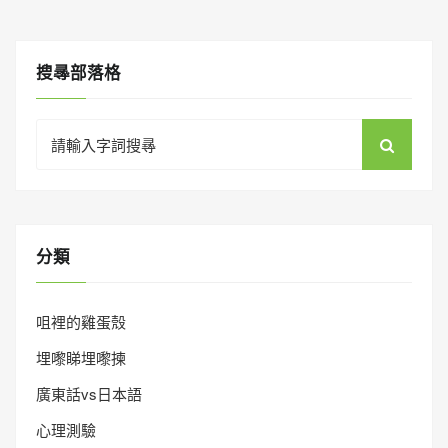
搜㝷部落格
Search
for:
分類
咀裡的雞蛋殼
埋嚟睇埋嚟揀
廣東話vs日本語
心理測驗