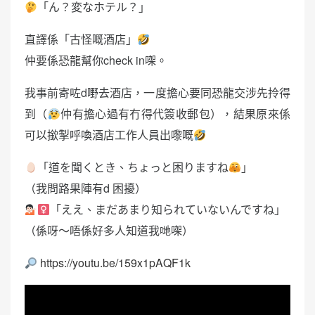
「ん？変なホテル？」
直譯係「古怪嘅酒店」
仲要係恐龍幫你check in㗎。
我事前寄咗d嘢去酒店，一度擔心要同恐龍交涉先拎得
到（
仲有擔心過有冇得代簽收郵包），結果原來係
可以撳掣呼喚酒店工作人員出嚟嘅
「道を聞くとき、ちょっと困りますね
」
（我問路果陣有d 困擾）
「ええ、まだあまり知られていないんですね」
（係呀～唔係好多人知道我哋㗎）
https://youtu.be/159x1pAQF1k