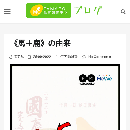
Skip
to
content
《馬＋鹿》の由来
P
蛋老師
26/09/2022
蛋老師雜談
No Comments
o
s
t
e
d
o
n