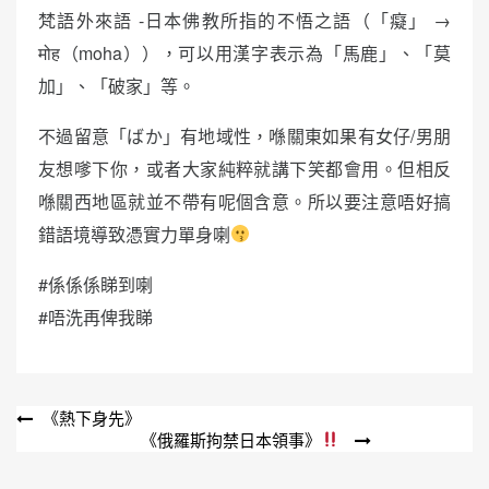
梵語外來語 -日本佛教所指的不悟之語（「癡」 →
मोह（moha）），可以用漢字表示為「馬鹿」、「莫
加」、「破家」等。
不過留意「ばか」有地域性，喺關東如果有女仔/男朋
友想嗲下你，或者大家純粹就講下笑都會用。但相反
喺關西地區就並不帶有呢個含意。所以要注意唔好搞
錯語境導致憑實力單身喇
#係係係睇到喇
#唔洗再俾我睇
文
《熱下身先》
《俄羅斯拘禁日本領事》
章
導