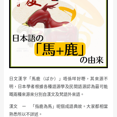
日文漢字「馬鹿（ばか）」唔係咩好嘢，其來源不
明，日本學者根據各種語源學及民間語源認為最可能
嘅兩種來源來分別自漢文及梵語外來語。
漢文 ー 「指鹿為馬」呢個成語典故。大家都相當
熟悉所以不詳述。