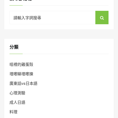
Search
for:
分類
咀裡的雞蛋殼
埋嚟睇埋嚟揀
廣東話vs日本語
心理測驗
成人日語
料理