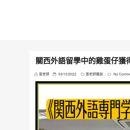
Skip
to
content
關西外語留學中的雞蛋仔獲
P
蛋老師
03/10/2022
蛋老師雜談
No Comme
o
s
t
e
d
o
n