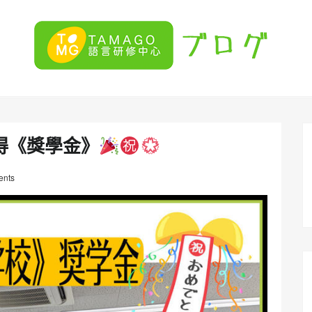
得《獎學金》
nts