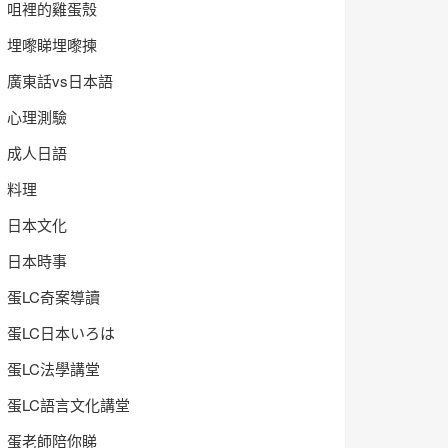
咀裡的雞蛋殼
埋嚟睇埋嚟揀
廣東話vs日本語
心理測驗
成人日語
料理
日本文化
日本時事
蛋LC奇案導讀
蛋LC日本いろは
蛋LC法學講堂
蛋LC語言文化講堂
蛋老師陪你睇