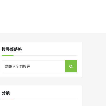
搜㝷部落格
Search
for:
分類