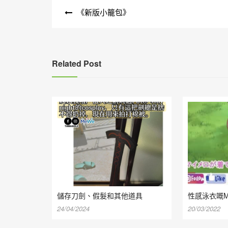
文
《新版小籠包》
章
導
覽
Related Post
儲存刀劍、假髮和其他道具
性感泳衣嘅My
24/04/2024
20/03/2022