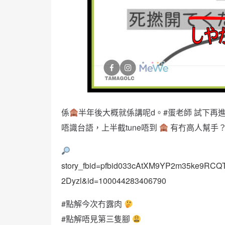
係
半年後大概就係講呢d。#蛋老師 試下再進
唔識台語，上半截tune唔到
有冇高人幫手
story_fbid=pfbid033cAtXM9YP2m35ke9RC
2Dyzl&id=100044283406790
#點解今次冇露肉
#點解唔見第三隻腳