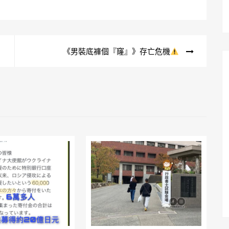
《男裝底褲個『窿』》存亡危機