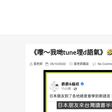
Skip
to
content
《嚟～我哋tune埋d語氣》
P
蛋老師
05/10/2022
蛋老師雜談
No Comme
o
s
t
e
d
o
n