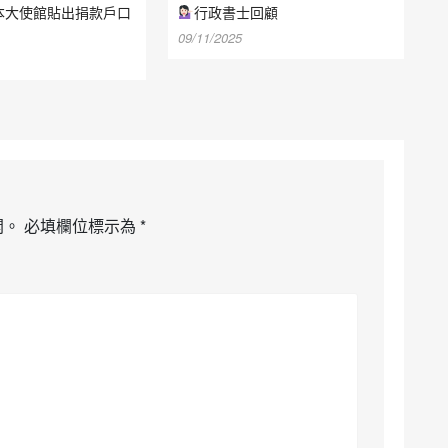
本大使館貼出捐款戶口
行政書士回顧
09/11/2025
開。
必填欄位標示為
*