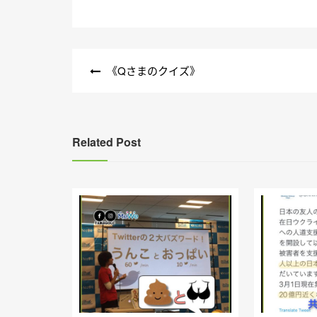
文
《Qさまのクイズ》
章
導
覽
Related Post