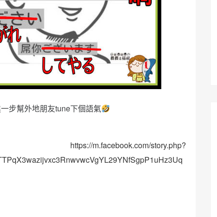
一步幫外地朋友tune下個語氣
？
https://m.facebook.com/story.php?
QTTPqX3wazijvxc3RnwvwcVgYL29YNfSgpP1uHz3Uq