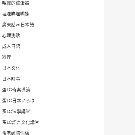
咀裡的雞蛋殼
埋嚟睇埋嚟揀
廣東話vs日本語
心理測驗
成人日語
料理
日本文化
日本時事
蛋LC奇案導讀
蛋LC日本いろは
蛋LC法學講堂
蛋LC語言文化講堂
蛋老師陪你睇