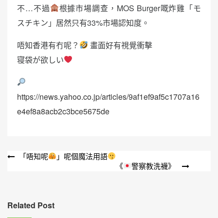
不…不過
根據市場調查，MOS Burger嘅炸雞「モ
スチキン」居然只有33%市場認知度。
唔知香港有冇呢？
畫面好有視覺衝擊
寝袋が欲しい
https://news.yahoo.co.jp/articles/9af1ef9af5c1707a16
e4ef8a8acb2c3bce5675de
文
「唔知呢
」呢個魔法用語
《
警察教洗襪》
章
導
覽
Related Post