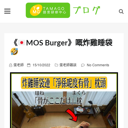
Skip
to
content
《
MOS Burger》嘅炸雞睡袋
P
蛋老師
15/10/2022
蛋老師雜談
No Comments
o
s
t
e
d
o
n