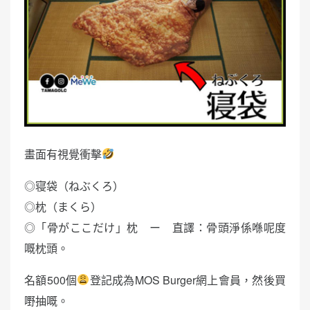
畫面有視覺衝擊
◎寝袋（ねぶくろ）
◎枕（まくら）
◎「骨がここだけ」枕 ー 直譯：骨頭淨係喺呢度
嘅枕頭。
名額500個
登記成為MOS Burger網上會員，然後買
嘢抽嘅。