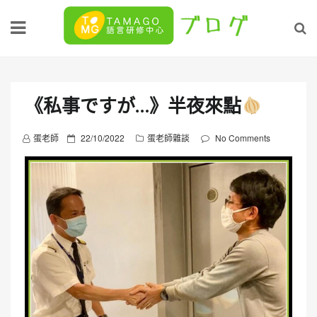
Skip
to
content
《私事ですが…》半夜來點
P
蛋老師
22/10/2022
蛋老師雜談
No Comments
o
s
t
e
d
o
n