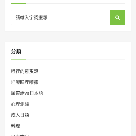
Search
for:
分類
咀裡的雞蛋殼
埋嚟睇埋嚟揀
廣東話vs日本語
心理測驗
成人日語
料理