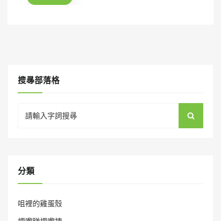
o
n
搜㝷部落格
Search
for:
分類
咀裡的雞蛋殼
埋嚟睇埋嚟揀