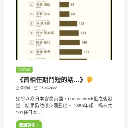
蛋老師雜談
《首相任期鬥短的話…》
P
蛋老師
25/10/2022
o
幾乎以為日本會贏英國，check check佢之後發
s
覺，結果仍然係英國勝出。 1885年起，過去共
t
101任日本…
e
d
閱讀更多