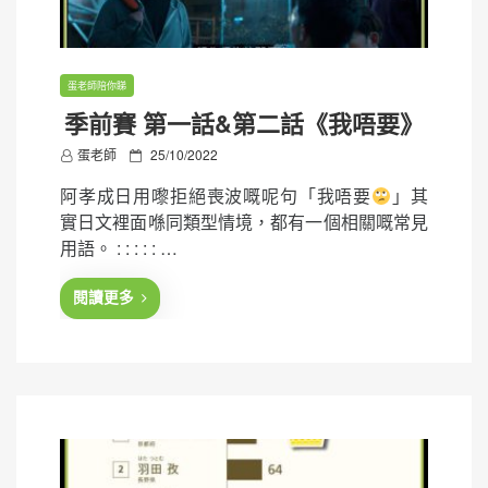
蛋老師陪你睇
季前賽 第一話&第二話《我唔要》
P
蛋老師
25/10/2022
o
阿孝成日用嚟拒絕喪波嘅呢句「我唔要
」其
s
實日文裡面喺同類型情境，都有一個相關嘅常見
t
用語。 : : : : : …
e
d
閱讀更多
o
n