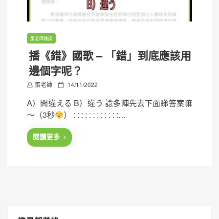
蛋老師雜談
播《錯》國歌 – 「錯」到底應該用
邊個字呢？
P
蛋老師
14/11/2022
o
A）間違える B）違う 諗多陣先去下面睇答案嘛
s
～（3秒
） : : : : : : : : : : : :…
t
e
閱讀更多
d
o
n