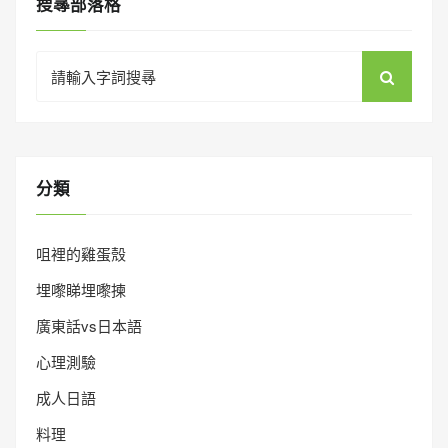
搜㝷部落格
Search
for:
分類
咀裡的雞蛋殼
埋嚟睇埋嚟揀
廣東話vs日本語
心理測驗
成人日語
料理