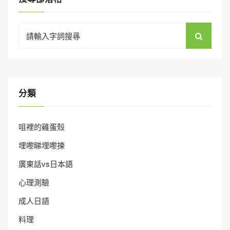
Search
for:
分類
咀裡的雞蛋殼
埋嚟睇埋嚟揀
廣東話vs日本語
心理測驗
成人日語
料理