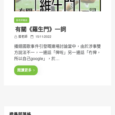
蛋老師雜談
有關《羅生門》一詞
P
蛋老師
15/11/2022
o
播錯國歌事件引發嘅連場討論當中，由於涉事雙
s
方說法不一，一邊話「俾咗」另一邊話「冇俾，
t
所以自己google」，於…
e
d
閱讀更多
o
n
搜㝷部落格