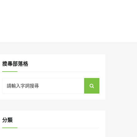
搜㝷部落格
Search
for:
分類