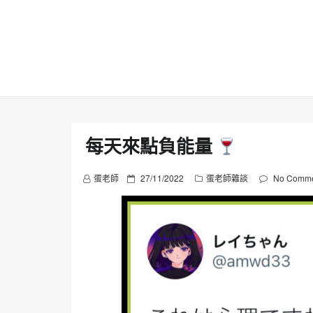
Skip
to
content
每天來點負能量
P
蛋老師
27/11/2022
蛋老師雜談
No Comme
o
s
t
e
d
o
n