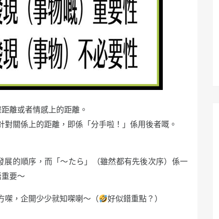
際距離或者情感上的距離。
針對關係上的距離，即係「分手啦！」係用後者嘅。
發展的順序，而「～たら」（雖然都有先後次序）係一
唔重要～
方㗎，企開少少就知㗎喇～（
好似錯重點？）