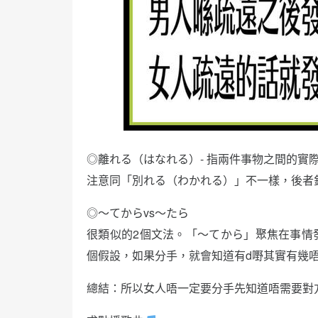
◎離れる（はなれる）- 指兩件事物之間的實
注意同「別れる（わかれる）」不一樣，後者
◎〜てからvs〜たら
很類似的2個文法。「～てから」聚焦在事情
個假設，如果分手，就會知道有d嘢其實有幾
總結：所以女人唔一定要分手先知道唔需要對