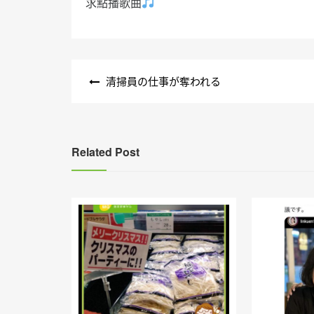
求點播歌曲
文
清掃員の仕事が奪われる
章
導
覽
Related Post