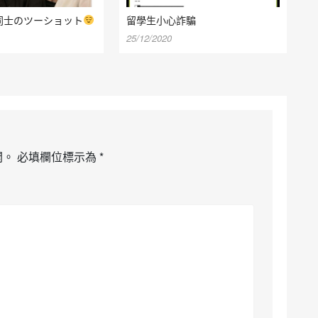
同士のツーショット
留學生小心詐騙
25/12/2020
開。
必填欄位標示為
*