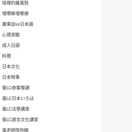
咀裡的雞蛋殼
埋嚟睇埋嚟揀
廣東話vs日本語
心理測驗
成人日語
料理
日本文化
日本時事
蛋LC奇案導讀
蛋LC日本いろは
蛋LC法學講堂
蛋LC語言文化講堂
蛋老師陪你睇