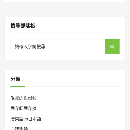
搜㝷部落格
Search
for:
分類
咀裡的雞蛋殼
埋嚟睇埋嚟揀
廣東話vs日本語
心理測驗