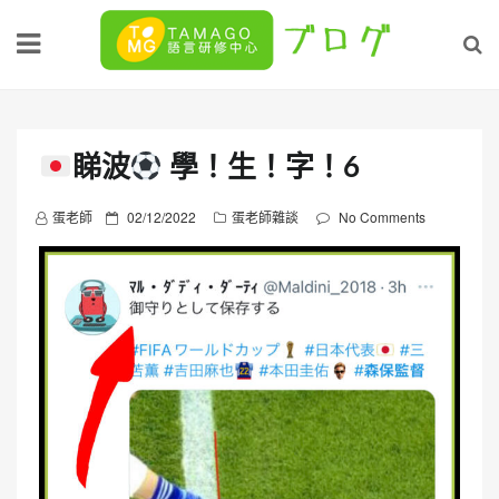
Skip
to
content
睇波
學！生！字！6
P
蛋老師
02/12/2022
蛋老師雜談
No Comments
o
s
t
e
d
o
n