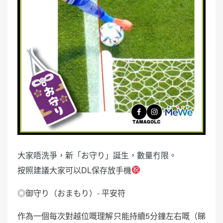
大家唔洗爭，新「お守り」誕生，數量冇限。
按照建議大家可以DL保存放手機
◎御守り（おまもり）- 平安符
作為一個每次對越位嘅理解只能持續5分鐘左右嘅（睇