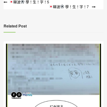
文
睇波
學！生！字！5
睇波
學！生！字！7
章
導
覽
Related Post