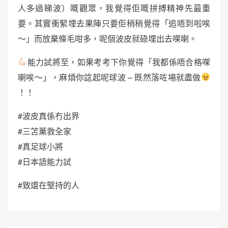
人多過睇波）嘅觀眾，我覺得佢嘅拼搏精神先最重
要。其實衝緊埋去果陣只要佢稍稍覺得「追唔到啦唉
～」而放棄條毛咁多，呢個波皮就碌埋出去㗎喇。
能力試將至，如果考考下你覺得「我都係唔合格㗎
喇唉～」，麻煩你諗起呢球波 – 既然落咗場就盡做
！！
#波皮真係冇出界
#三笘薰救全家
#真足球小將
#日本語能力試
#致還在堅持的人