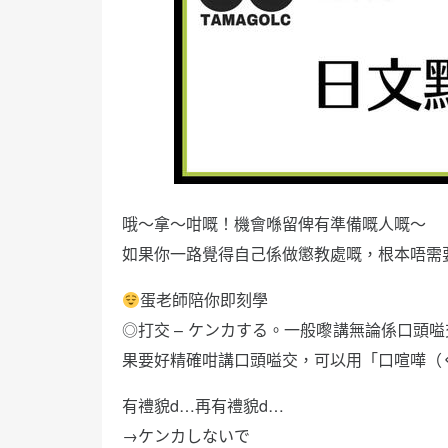
哦～拿～咁嘅！機會喺留俾有準備嘅人嘅～
如果你一路覺得自己係做懲教處嘅，根本唔需要
蛋老師陪你即刻學
◎打交 – ケンカする。一般嚟講無論係口頭
果要好精確咁講口頭嗌交，可以用「口喧嘩（
有禮貌d…再有禮貌d…
→ケンカしないで