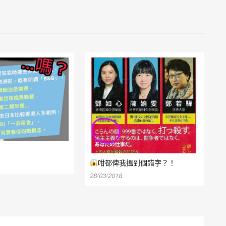
咁都俾我搵到個錯字？！
28/03/2018