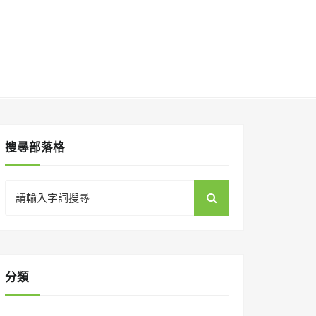
搜㝷部落格
Search
for:
分類