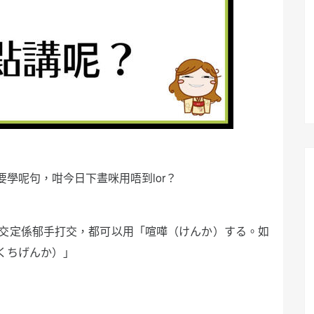
學呢句，咁今日下晝咪用唔到lor？
嗌交定係郁手打交，都可以用「喧嘩（けんか）する。如
くちげんか）」