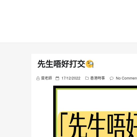
Skip
to
content
先生唔好打交
P
蛋老師
17/12/2022
香港時事
No Commen
o
s
t
e
d
o
n