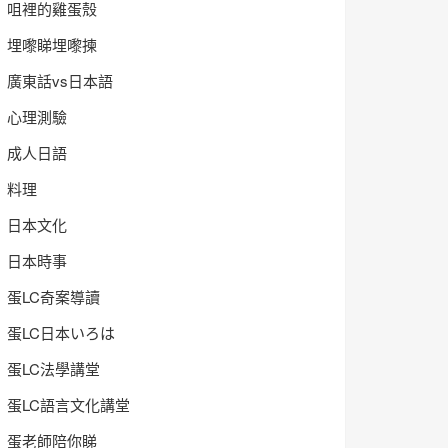
咀裡的雞蛋殼
埋嚟睇埋嚟揀
廣東話vs日本語
心理測驗
成人日語
料理
日本文化
日本時事
蛋LC奇案導讀
蛋LC日本いろは
蛋LC法學講堂
蛋LC語言文化講堂
蛋老師陪你睇