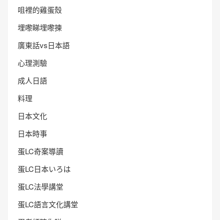
咀裡的雞蛋殼
埋嚟睇埋嚟揀
廣東話vs日本語
心理測驗
成人日語
料理
日本文化
日本時事
蛋LC奇案導讀
蛋LC日本いろは
蛋LC法學講堂
蛋LC語言文化講堂