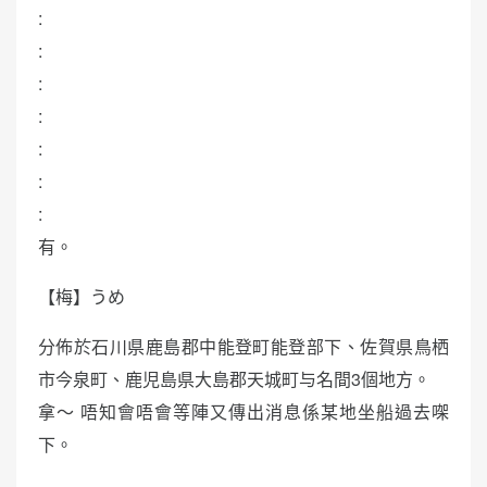
:
:
:
:
:
:
:
有。
【梅】うめ
分佈於石川県鹿島郡中能登町能登部下、佐賀県鳥栖
市今泉町、鹿児島県大島郡天城町与名間3個地方。
拿～ 唔知會唔會等陣又傳出消息係某地坐船過去㗎
下。