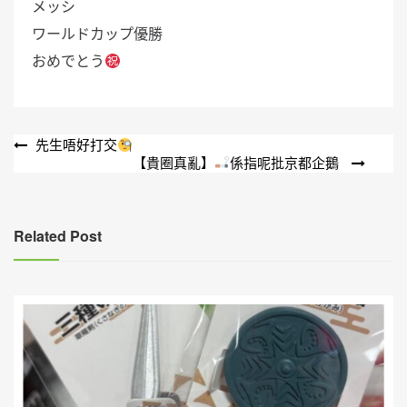
メッシ
ワールドカップ優勝
おめでとう
文
先生唔好打交
【貴圈真亂】
係指呢批京都企鵝
章
導
覽
Related Post