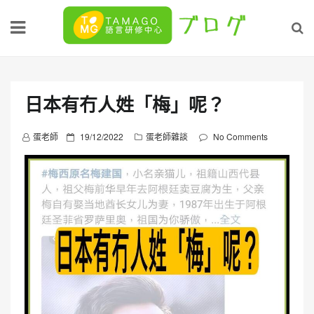
Skip
to
content
日本有冇人姓「梅」呢？
P
蛋老師
19/12/2022
蛋老師雜談
No Comments
o
s
t
e
d
o
n