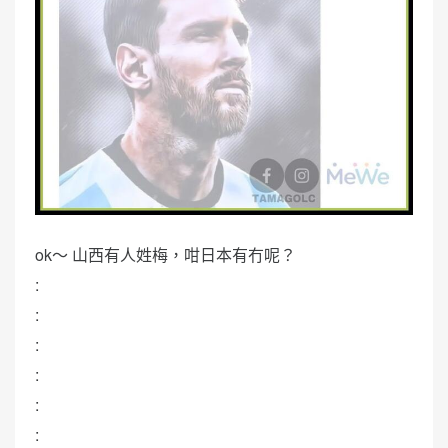
ok～ 山西有人姓梅，咁日本有冇呢？
:
:
:
:
:
: