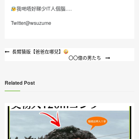
我哋唔好睇少IT人個腦….
Twitter@wsuzume
文
長臂猿版【爸爸在哪兒】
〇〇億の男たち
章
導
覽
Related Post