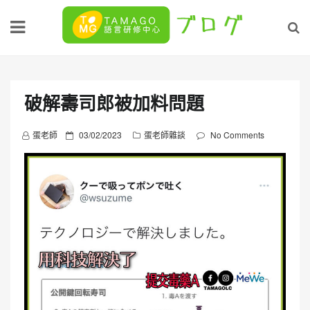
Skip
to
content
破解壽司郎被加料問題
P
蛋老師
03/02/2023
蛋老師雜談
No Comments
o
s
t
e
d
o
n