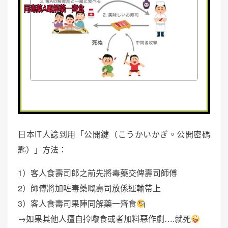
日本IT人諗到用「公開鍵（こうかいかぎ。公開密碼
匙）」方法：
1）客人食壽司郎之前先將毒藥交俾壽司師傅
2）師傅將加咗毒藥嘅壽司放係運輸帶上
3）客人食壽司果陣同解藥一齊食
→如果其他人擅自拎嚟食或者加料惡作劇….就死