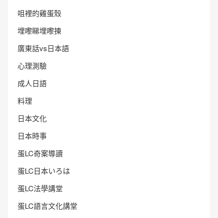
咀裡的雞蛋殼
埋嚟睇埋嚟揀
廣東話vs日本語
心理測驗
成人日語
料理
日本文化
日本時事
蛋LC奇案導讀
蛋LC日本いろは
蛋LC法學講堂
蛋LC語言文化講堂