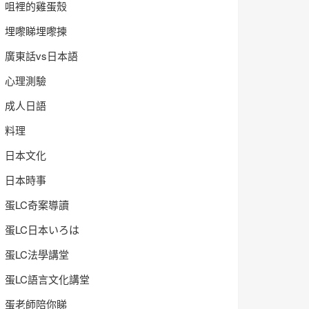
咀裡的雞蛋殼
埋嚟睇埋嚟揀
廣東話vs日本語
心理測驗
成人日語
料理
日本文化
日本時事
蛋LC奇案導讀
蛋LC日本いろは
蛋LC法學講堂
蛋LC語言文化講堂
蛋老師陪你睇