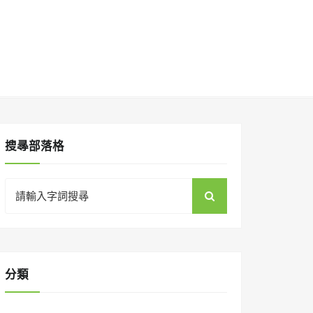
搜㝷部落格
Search
for:
分類