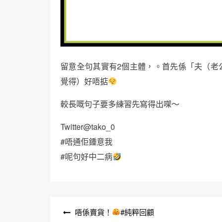
留意全句其實有2個主體，。首先係「夫（老
覺得）好唔掂
較長嘅句子要多練習先寫得出㗎～
Twitter@tako_0
#唔通佢鍾意我
#呢句好中二病
文
唔係賣貨！
#純粹回顧
章