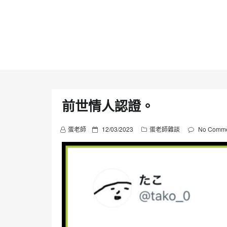
Skip
to
content
前世情人認證。
P
蛋老師
12/03/2023
蛋老師雜談
No Comme
o
s
t
e
d
o
n