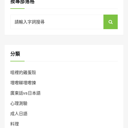
搜㝷部落格
Search
for:
分類
咀裡的雞蛋殼
埋嚟睇埋嚟揀
廣東話vs日本語
心理測驗
成人日語
料理