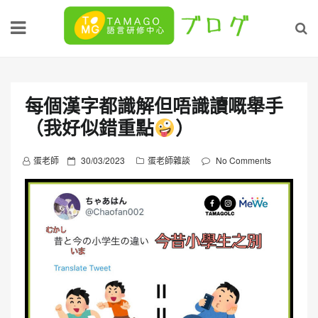
Skip
to
content
每個漢字都識解但唔識讀嘅舉手
（我好似錯重點
）
P
蛋老師
30/03/2023
蛋老師雜談
No Comments
o
s
t
e
d
o
n