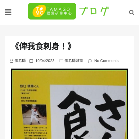
Skip
to
content
《俾我食刺身！》
P
蛋老師
10/04/2023
蛋老師雜談
No Comments
o
s
t
e
d
o
n