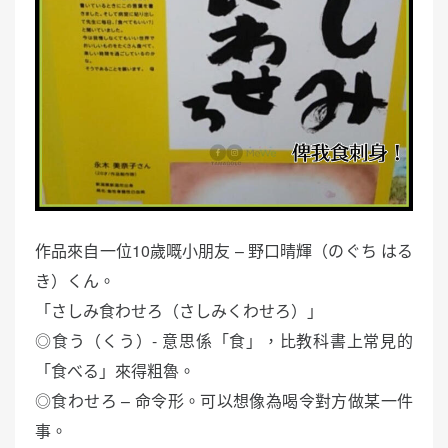
作品來自一位10歲嘅小朋友 – 野口晴輝（のぐち はる
き）くん。
「さしみ食わせろ（さしみくわせろ）」
◎食う（くう）- 意思係「食」，比教科書上常見的
「食べる」來得粗魯。
◎食わせろ – 命令形。可以想像為喝令對方做某一件
事。