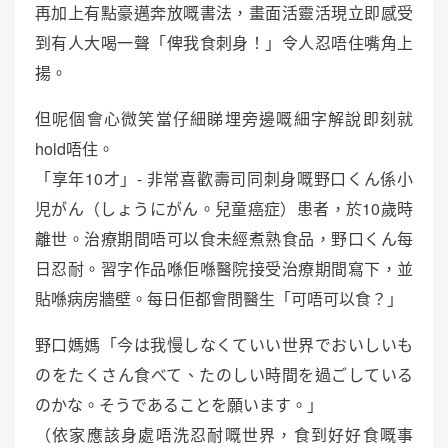
再加上有點豪邁奔放嘅書法，畫面活靈活現立即感受
到有人大喝一聲「俾我食刺身！」令人忍唔住嘴角上
揚。
但呢個會心微笑當仔細睇埋旁邊嘅細字解說即刻就
hold唔住。
「享年10才」- 非常喜歡壽司同刺身嘅野口くん係小
児がん（しょうにがん。兒童癌症）患者，於10歲時
離世。治療期間唔可以食未經煮熟食品，野口くん每
日忍耐。習字作品喺佢喺醫院接受治療期間寫下，並
貼喺病房牆壁。每日佢都會問醫生「可唔可以食？」
野口媽媽「今は我慢しなくていい世界でおいしいも
のをたくさん食べて、たのしい時間を過ごしている
のかな。そうであることを願います。」
（依家應該身處唔洗忍耐嘅世界，食到好好食嘅事