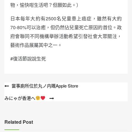
物，愉快咁生活吧？但願如此。）
日本每年大約有2500名兒童患上癌症，雖然有大約
70-80%可以治癒，但仍然佔兒童死亡原因的首位。政
府會聯同不同機構舉辦活動希望引發社會大眾關注，
藝術作品展屬其中之一。
#復活節說說生死
文
當事廁所位於丸ノ内嘅Apple Store
章
みにゃが香港へ
導
覽
Related Post