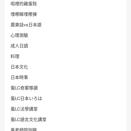
咀裡的雞蛋殼
埋嚟睇埋嚟揀
廣東話vs日本語
心理測驗
成人日語
料理
日本文化
日本時事
蛋LC奇案導讀
蛋LC日本いろは
蛋LC法學講堂
蛋LC語言文化講堂
蛋老師陪你睇