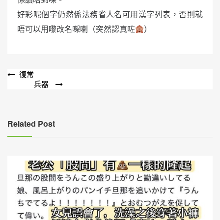
好彩呢個字仍然係法務省人名可用漢字列表，否則就
唔可以用嚟改名㗎喇（突然認真咗
）
文
復常
兵器
章
導
覽
Related Post