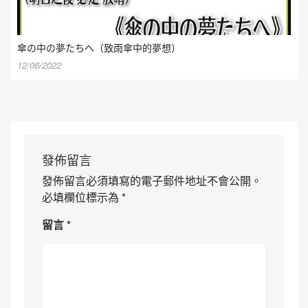
傘の中の夢たちへ（致雨傘中的夢想）
12/06/2022
發佈留言
發佈留言必須填寫的電子郵件地址不會公開。
必填欄位標示為
*
留言
*