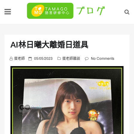
Skip
to
content
AI林日曦大離婚日道具
P
蛋老師
05/05/2023
蛋老師雜談
No Comments
o
s
t
e
d
o
n