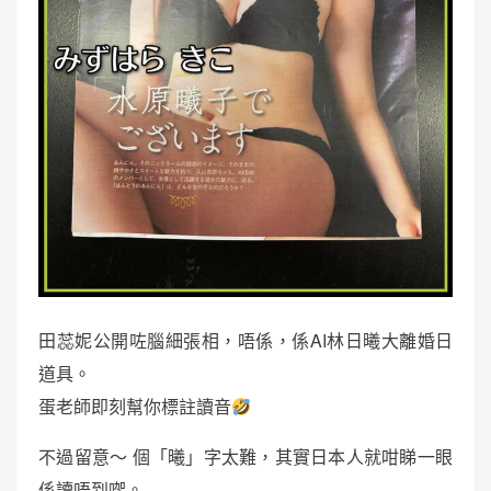
田蕊妮公開咗腦細張相，唔係，係AI林日曦大離婚日
道具。
蛋老師即刻幫你標註讀音
不過留意～ 個「曦」字太難，其實日本人就咁睇一眼
係讀唔到㗎。