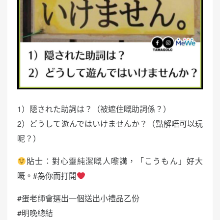
1）隠された助詞は？（被遮住嘅助詞係？）
2）どうして遊んではいけませんか？（點解唔可以玩
呢？）
貼士：對心靈純潔嘅人嚟講，「こうもん」好大
嘅。#為你而打開
#蛋老師會選出一個送出小禮品乙份
#明晚總結