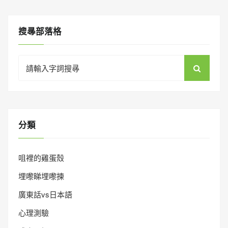
搜㝷部落格
Search
for:
分類
咀裡的雞蛋殼
埋嚟睇埋嚟揀
廣東話vs日本語
心理測驗