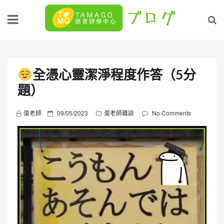
Skip
to
content
全憑心靈潔淨程度作答（5分
題）
P
蛋老師
09/05/2023
蛋老師雜談
No Comments
o
s
t
e
d
o
n