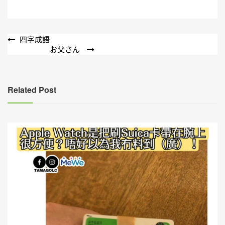
文
四字成語
お父さん
章
導
覽
Related Post