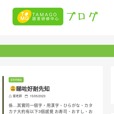
蛋老師雜談
睇咗好耐先知
P
蛋老師
15/05/2023
o
係…其實同一個字，用漢字、ひらがな、カタ
s
t
カナ大約有以下3個感覺 お寿司、おすし、お
e