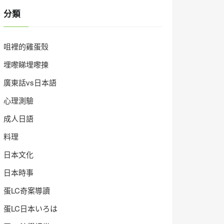
分類
咀裡的雞蛋殼
埋嚟睇埋嚟揀
廣東話vs日本語
心理測驗
成人日語
料理
日本文化
日本時事
蛋LC奇案導讀
蛋LC日本いろは