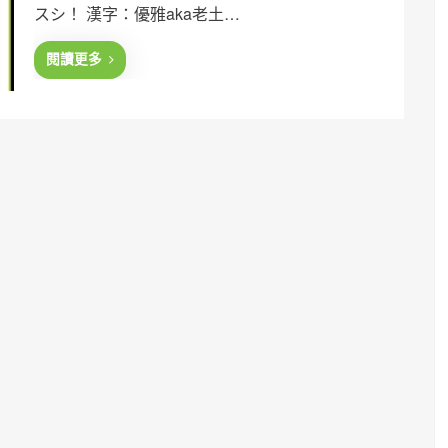
スシ！ 漢字：優雅aka老土…
d
o
n
閱讀更多