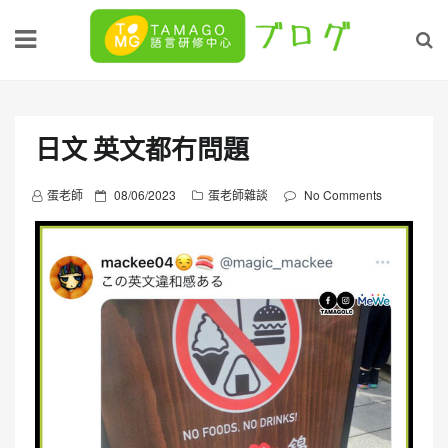
Skip
to
content
日文 英文都冇問題
P
蛋老師
08/06/2023
蛋老師雜談
No Comments
o
s
t
e
d
o
n