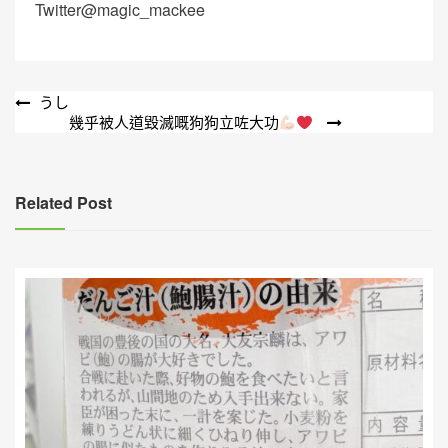
Twitter@magic_mackee
文
うし
幾乎被人道毀滅嘅狗狗立咗大功
章
導
覽
Related Post