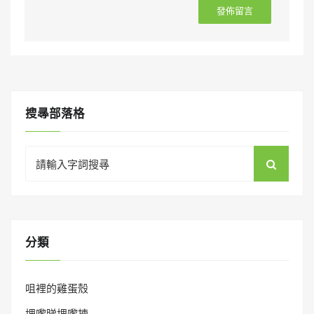
搜㝷部落格
Search
for:
分類
咀裡的雞蛋殼
埋嚟睇埋嚟揀