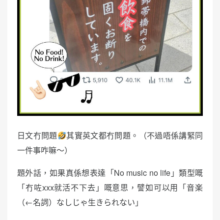
日文冇問題
其實英文都冇問題。（不過唔係講緊同
一件事咋嘛～）
題外話，如果真係想表達「No music no life」類型嘅
「冇咗xxx就活不下去」嘅意思，譬如可以用「音楽
（←名詞）なしじゃ生きられない」