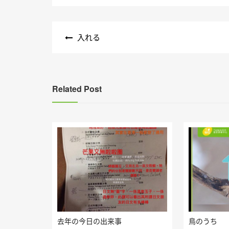
文
入れる
章
導
覽
Related Post
去年の今日の出来事
鳥のうち