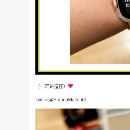
（一定是這樣）
Twitter@SetunaMatatabi