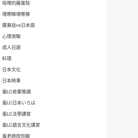
咀裡的雞蛋殼
埋嚟睇埋嚟揀
廣東話vs日本語
心理測驗
成人日語
料理
日本文化
日本時事
蛋LC奇案導讀
蛋LC日本いろは
蛋LC法學講堂
蛋LC語言文化講堂
蛋老師陪你睇