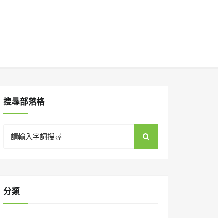
搜㝷部落格
Search
for:
分類