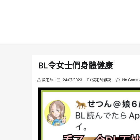
Skip
to
content
BL令女士們身體健康
P
蛋老師
24/07/2023
蛋老師雜談
No Comme
o
s
t
e
d
o
n