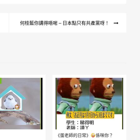
何桂藍你講得唔啱 – 日本點只有共產黨呀！
《蛋老師的日常》
係咪你？